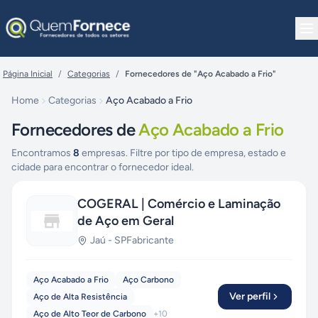
Pular para o conteúdo
Página Inicial
/
Categorias
/
Fornecedores de "Aço Acabado a Frio"
Home
Categorias
Aço Acabado a Frio
Fornecedores de
Aço Acabado a Frio
Encontramos
8
empresas. Filtre por tipo de empresa, estado e
cidade para encontrar o fornecedor ideal.
COGERAL | Comércio e Laminação
de Aço em Geral
Jaú
-
SP
Fabricante
Aço Acabado a Frio
Aço Carbono
Ver perfil
Aço de Alta Resistência
Aço de Alto Teor de Carbono
+
10