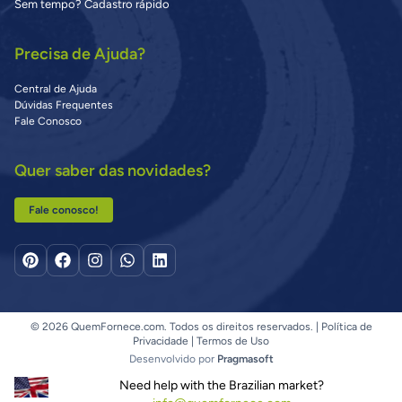
Sem tempo? Cadastro rápido
Precisa de Ajuda?
Central de Ajuda
Dúvidas Frequentes
Fale Conosco
Quer saber das novidades?
Fale conosco!
© 2026 QuemFornece.com. Todos os direitos reservados. |
Política de
Privacidade
|
Termos de Uso
Desenvolvido por
Pragmasoft
Need help with the Brazilian market?