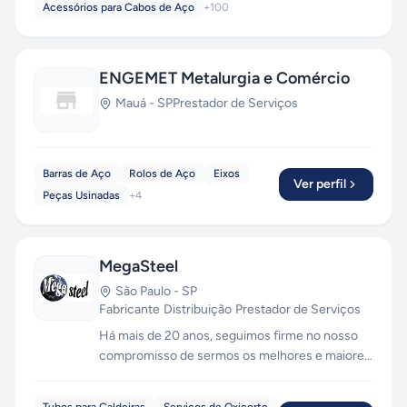
Acessórios para Cabos de Aço
+
100
ENGEMET Metalurgia e Comércio
Mauá
-
SP
Prestador de Serviços
Barras de Aço
Rolos de Aço
Eixos
Ver perfil
Peças Usinadas
+
4
MegaSteel
São Paulo
-
SP
Fabricante
·
Distribuição
·
Prestador de Serviços
Há mais de 20 anos, seguimos firme no nosso
compromisso de sermos os melhores e maiores
na Distribuição de Produtos Siderúrgicos . A
MEGASTEEL conta com colaboradores