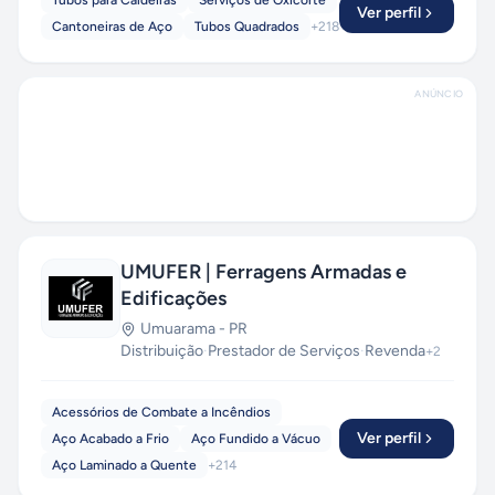
Tubos para Caldeiras
Serviços de Oxicorte
treinados para um atendimento personalizado,
Ver perfil
Cantoneiras de Aço
Tubos Quadrados
+
218
que supra as necessidades de cada cliente,
cumprindo rigorosamente suas especificações
técnicas e prazos combinados.
ANÚNCIO
UMUFER | Ferragens Armadas e
Edificações
Umuarama
-
PR
Distribuição
·
Prestador de Serviços
·
Revenda
+
2
Acessórios de Combate a Incêndios
Ver perfil
Aço Acabado a Frio
Aço Fundido a Vácuo
Aço Laminado a Quente
+
214