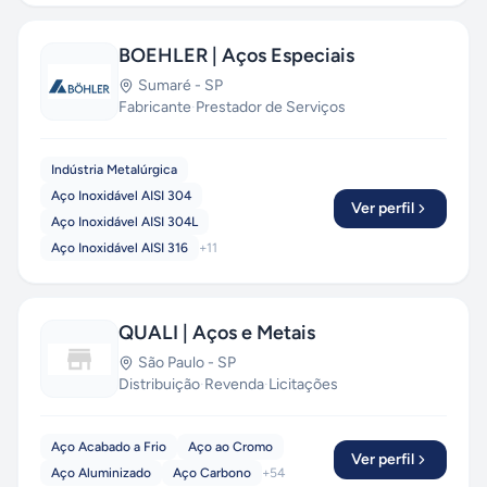
BOEHLER | Aços Especiais
Sumaré
-
SP
Fabricante
·
Prestador de Serviços
Indústria Metalúrgica
Aço Inoxidável AISI 304
Ver perfil
Aço Inoxidável AISI 304L
Aço Inoxidável AISI 316
+
11
QUALI | Aços e Metais
São Paulo
-
SP
Distribuição
·
Revenda
·
Licitações
Aço Acabado a Frio
Aço ao Cromo
Ver perfil
Aço Aluminizado
Aço Carbono
+
54