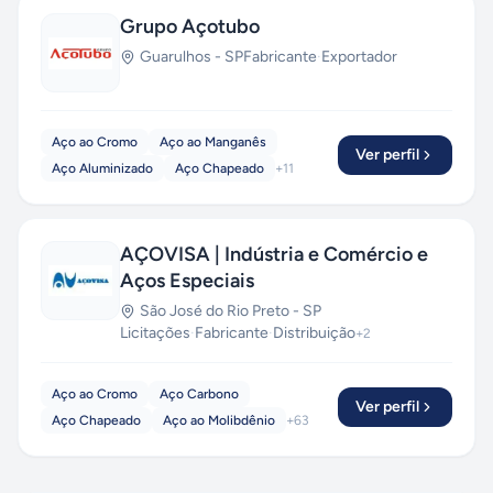
Grupo Açotubo
Guarulhos
-
SP
Fabricante
·
Exportador
Aço ao Cromo
Aço ao Manganês
Ver perfil
Aço Aluminizado
Aço Chapeado
+
11
AÇOVISA | Indústria e Comércio e
Aços Especiais
São José do Rio Preto
-
SP
Licitações
·
Fabricante
·
Distribuição
+
2
Aço ao Cromo
Aço Carbono
Ver perfil
Aço Chapeado
Aço ao Molibdênio
+
63