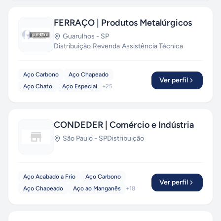
FERRAÇO | Produtos Metalúrgicos
Guarulhos
-
SP
Distribuição
·
Revenda
·
Assistência Técnica
Aço Carbono
Aço Chapeado
Ver perfil
Aço Chato
Aço Especial
+
25
CONDEDER | Comércio e Indústria
São Paulo
-
SP
Distribuição
Aço Acabado a Frio
Aço Carbono
Ver perfil
Aço Chapeado
Aço ao Manganês
+
18