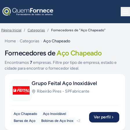
Pular para o conteúdo
Página Inicial
/
Categorias
/
Fornecedores de "Aço Chapeado"
Home
Categorias
Aço Chapeado
Fornecedores de
Aço Chapeado
Encontramos
7
empresas. Filtre por tipo de empresa, estado e
cidade para encontrar o fornecedor ideal.
Grupo Feital Aço Inoxidável
Ribeirão Pires
-
SP
Fabricante
Aço Chapeado
Aço Inoxidável
Ver perfil
Barras de Aço
Bobinas de Aço Inox
+
2