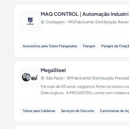
MAQ CONTROL | Automação Industri
Contagem
-
MG
Fabricante
·
Distribuição
·
Reve
Acessórios para Tubos Flangeados
Flanges
Flanges de Fixaç
MegaSteel
São Paulo
-
SP
Fabricante
·
Distribuição
·
Prestad
Há mais de 20 anos, seguimos firme no nosso co
Siderúrgicos . A MEGASTEEL conta com colaborad
de cada cliente, cumprindo rigorosamente suas 
Tubos para Caldeiras
Serviços de Oxicorte
Cantoneiras de A