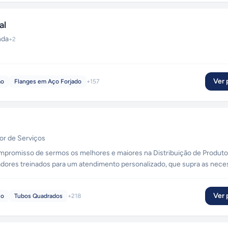
al
nda
+
2
Ver p
ão
Flanges em Aço Forjado
+
157
or de Serviços
mpromisso de sermos os melhores e maiores na Distribuição de Produt
ores treinados para um atendimento personalizado, que supra as nece
especificações técnicas e prazos combinados.
Ver p
ço
Tubos Quadrados
+
218