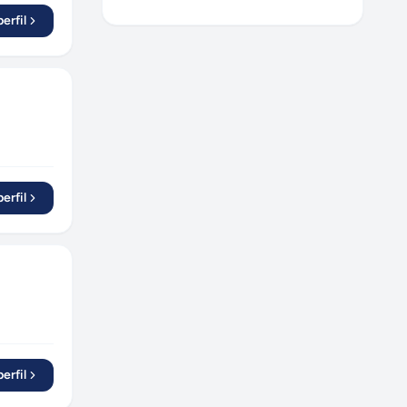
Santo André
(
2
)
erfil
Carapicuíba
(
1
)
Pirapora do Bom Jesus
(
1
)
Caxias do Sul
(
2
)
Cordeirópolis
(
1
)
Navegantes
(
1
)
Contagem
(
1
)
Canoas
(
1
)
erfil
erfil