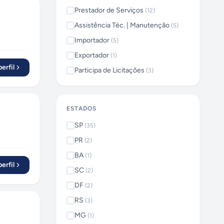
Prestador de Serviços
(
12
)
Assistência Téc. | Manutenção
(
5
)
Importador
(
5
)
Exportador
(
1
)
erfil
Participa de Licitações
(
3
)
ESTADOS
SP
(
35
)
PR
(
2
)
BA
(
1
)
erfil
SC
(
2
)
DF
(
2
)
RS
(
3
)
MG
(
1
)