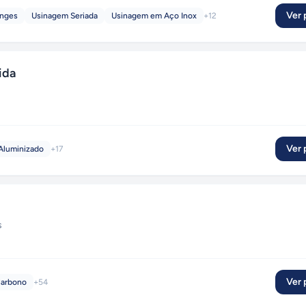
Ver p
anges
Usinagem Seriada
Usinagem em Aço Inox
+
12
ida
Ver p
Aluminizado
+
17
s
Ver p
arbono
+
54