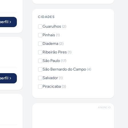
CIDADES
erfil
Guarulhos
(
2
)
Pinhais
(
1
)
Diadema
(
2
)
Ribeirão Pires
(
1
)
São Paulo
(
17
)
São Bernardo do Campo
(
4
)
Salvador
erfil
(
1
)
Piracicaba
(
3
)
Laurentino
(
1
)
Brasília
(
2
)
ANÚNCIO
Ribeirão Preto
(
1
)
Curitiba
(
1
)