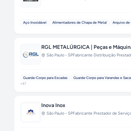
Aço Inoxidável
Alimentadores de Chapa de Metal
Arquivo de
RGL METALÚRGICA | Peças e Máquina
São Paulo
-
SP
Fabricante
·
Distribuição
·
Prestad
Guarda-Corpo para Escadas
Guarda-Corpo para Varandas e Sac
+
47
Inova Inox
São Paulo
-
SP
Fabricante
·
Prestador de Serviç