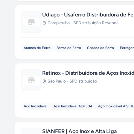
Udiaço - Usaferro Distribuidora de Fe
Carapicuíba
-
SP
Distribuição
·
Revenda
Arames de Ferro
Barras de Ferro
Chapas de Ferro
Ferragen
Retinox - Distribuidora de Aços Inoxi
São Paulo
-
SP
Distribuição
Aço Inoxidável
Aço Inoxidável AISI 304
Aço Inoxidável AISI 3
SIANFER | Aço Inox e Alta Liga