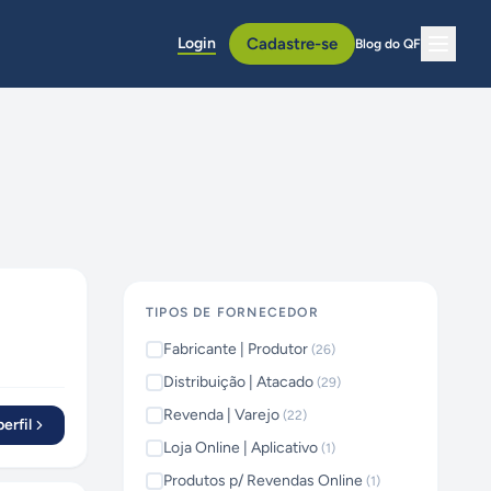
Login
Cadastre-se
Blog do QF
TIPOS DE FORNECEDOR
Fabricante | Produtor
(
26
)
Distribuição | Atacado
(
29
)
Revenda | Varejo
(
22
)
erfil
Loja Online | Aplicativo
(
1
)
Produtos p/ Revendas Online
(
1
)