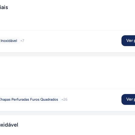
iais
Ver p
Inoxidável
+
7
Ver p
Chapas Perfuradas Furos Quadrados
+
26
oxidável