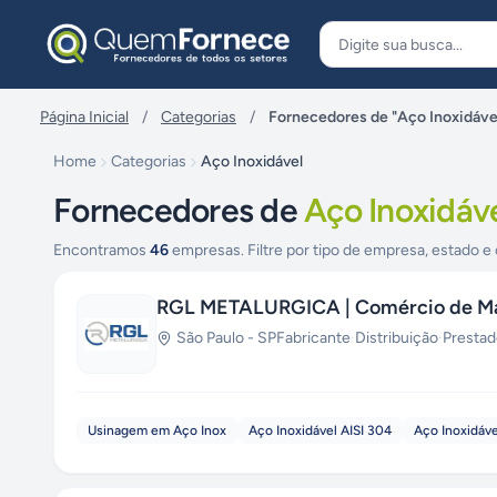
Pular para o conteúdo
Página Inicial
/
Categorias
/
Fornecedores de "Aço Inoxidáve
Home
Categorias
Aço Inoxidável
Fornecedores de
Aço Inoxidáv
Encontramos
46
empresas. Filtre por tipo de empresa, estado e 
RGL METALURGICA | Comércio de Má
São Paulo
-
SP
Fabricante
·
Distribuição
·
Prestad
Usinagem em Aço Inox
Aço Inoxidável AISI 304
Aço Inoxidáve