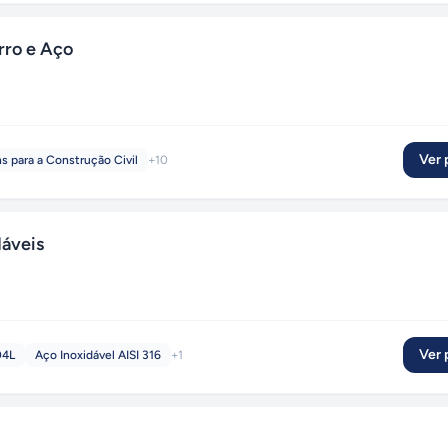
rro e Aço
Ver p
s para a Construção Civil
+
10
dáveis
Ver p
04L
Aço Inoxidável AISI 316
+
1