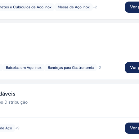
Ver p
netes e Cubículos de Aço Inox
Mesas de Aço Inox
+
2
Ver p
Baixelas em Aço Inox
Bandejas para Gastronomia
+
2
dáveis
os
·
Distribuição
Ver p
 de Aço
+
9