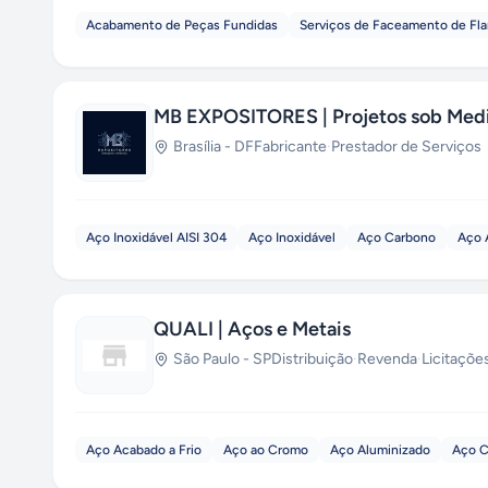
Acabamento de Peças Fundidas
Serviços de Faceamento de Fl
MB EXPOSITORES | Projetos sob Med
Brasília
-
DF
Fabricante
·
Prestador de Serviços
Aço Inoxidável AISI 304
Aço Inoxidável
Aço Carbono
Aço 
QUALI | Aços e Metais
São Paulo
-
SP
Distribuição
·
Revenda
·
Licitaçõe
Aço Acabado a Frio
Aço ao Cromo
Aço Aluminizado
Aço C