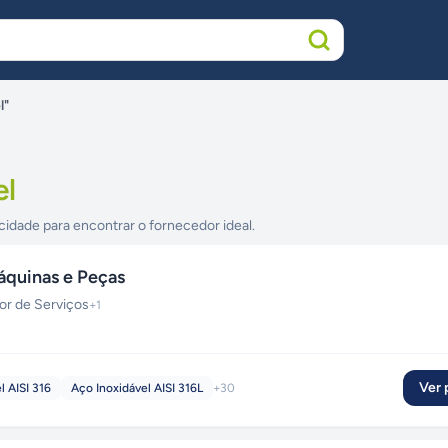
l"
el
cidade para encontrar o fornecedor ideal.
quinas e Peças
or de Serviços
+
1
Ver p
l AISI 316
Aço Inoxidável AISI 316L
+
30