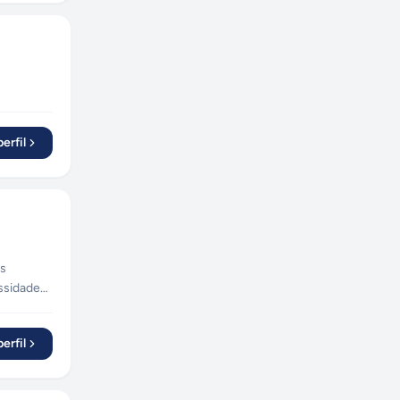
erfil
os
ssidades
erfil