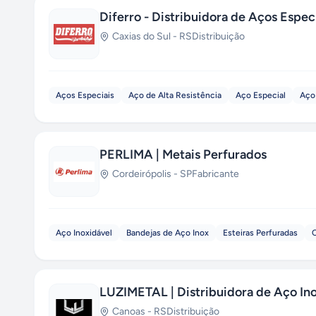
Diferro - Distribuidora de Aços Espec
Caxias do Sul
-
RS
Distribuição
Aços Especiais
Aço de Alta Resistência
Aço Especial
Aço 
PERLIMA | Metais Perfurados
Cordeirópolis
-
SP
Fabricante
Aço Inoxidável
Bandejas de Aço Inox
Esteiras Perfuradas
LUZIMETAL | Distribuidora de Aço In
Canoas
-
RS
Distribuição