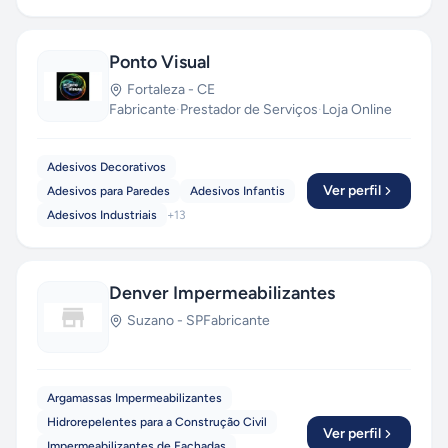
Ponto Visual
Fortaleza
-
CE
Fabricante
·
Prestador de Serviços
·
Loja Online
Adesivos Decorativos
Ver perfil
Adesivos para Paredes
Adesivos Infantis
Adesivos Industriais
+
13
Denver Impermeabilizantes
Suzano
-
SP
Fabricante
Argamassas Impermeabilizantes
Hidrorepelentes para a Construção Civil
Ver perfil
Impermeabilizantes de Fachadas