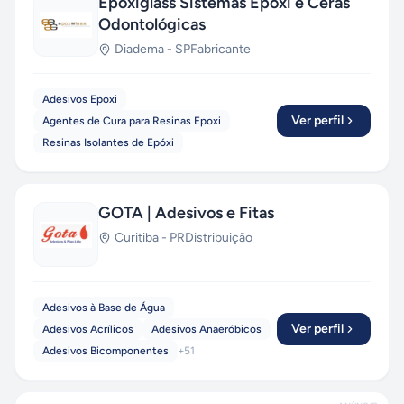
Epoxiglass Sistemas Epoxi e Ceras
Odontológicas
Diadema
-
SP
Fabricante
Adesivos Epoxi
Ver perfil
Agentes de Cura para Resinas Epoxi
Resinas Isolantes de Epóxi
GOTA | Adesivos e Fitas
Curitiba
-
PR
Distribuição
Adesivos à Base de Água
Ver perfil
Adesivos Acrílicos
Adesivos Anaeróbicos
Adesivos Bicomponentes
+
51