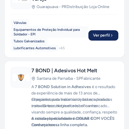
Guarapuava
-
PR
Distribuição
·
Loja Online
Válvulas
Equipamentos de Proteção Individual para
Soldador - EPI
Ver perfil
Tubos Galvanizados
Lubrificantes Automotivos
+
65
7 BOND | Adesivos Hot Melt
Santana de Parnaíba
-
SP
Fabricante
A
7 BOND Solution in Adhesives
é o resultado
da experiência de mais de 13 anos de
especialistas da indústria de colas, adesivos
Chegamos para trazer soluções em produtos
instantâneos, hot melt e lubrificantes.
com alta tecnologia e crescer no mercado
visando sempre a qualidade, confiança, respeito
e satisfação dos nossos clientes e
A nossa especialidade é COLAR COM VOCÊS
consumidores.
Conheça nossa linha completa.