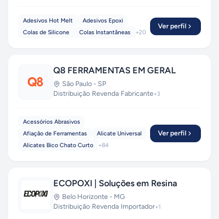
Adesivos Hot Melt
Adesivos Epoxi
Ver perfil
Colas de Silicone
Colas Instantâneas
+
20
Q8 FERRAMENTAS EM GERAL
São Paulo
-
SP
Distribuição
·
Revenda
·
Fabricante
+
3
Acessórios Abrasivos
Ver perfil
Afiação de Ferramentas
Alicate Universal
Alicates Bico Chato Curto
+
84
ECOPOXI | Soluções em Resina
Belo Horizonte
-
MG
Distribuição
·
Revenda
·
Importador
+
1