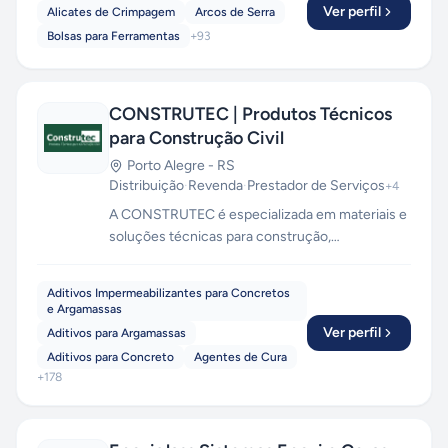
Ver perfil
Alicates de Crimpagem
Arcos de Serra
Bolsas para Ferramentas
+
93
CONSTRUTEC | Produtos Técnicos
para Construção Civil
Porto Alegre
-
RS
Distribuição
·
Revenda
·
Prestador de Serviços
+
4
A CONSTRUTEC é especializada em materiais e
soluções técnicas para construção,
manutenção e reparos. Possui vasta experiência
em consultoria de obras com demandas
Aditivos Impermeabilizantes para Concretos
complexas. Registrada no CREA RS e membro
e Argamassas
atuante do Instituto Brasileiro de
Ver perfil
Aditivos para Argamassas
Impermeabilização, a Construtec investe na
Aditivos para Concreto
Agentes de Cura
constante atualização e conhecimento da
+
178
funcionalidade e do desempenho dos projetos e
produtos.