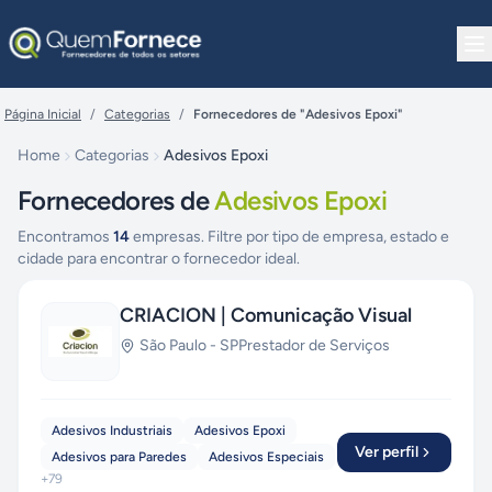
Pular para o conteúdo
Página Inicial
/
Categorias
/
Fornecedores de "Adesivos Epoxi"
Home
Categorias
Adesivos Epoxi
Fornecedores de
Adesivos Epoxi
Encontramos
14
empresas. Filtre por tipo de empresa, estado e
cidade para encontrar o fornecedor ideal.
CRIACION | Comunicação Visual
São Paulo
-
SP
Prestador de Serviços
Adesivos Industriais
Adesivos Epoxi
Ver perfil
Adesivos para Paredes
Adesivos Especiais
+
79