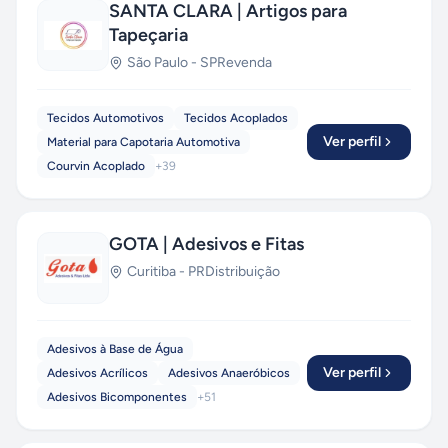
SANTA CLARA | Artigos para
Tapeçaria
São Paulo
-
SP
Revenda
Tecidos Automotivos
Tecidos Acoplados
Ver perfil
Material para Capotaria Automotiva
Courvin Acoplado
+
39
GOTA | Adesivos e Fitas
Curitiba
-
PR
Distribuição
Adesivos à Base de Água
Ver perfil
Adesivos Acrílicos
Adesivos Anaeróbicos
Adesivos Bicomponentes
+
51