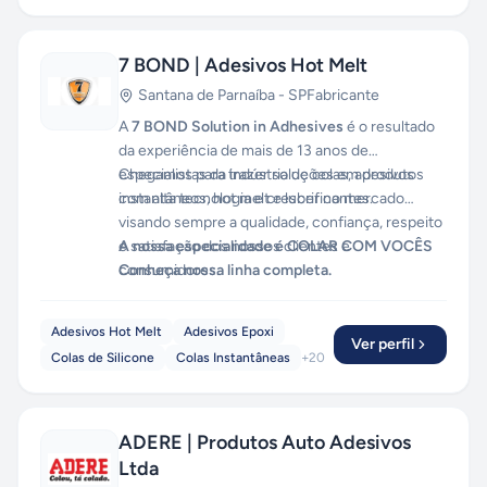
7 BOND | Adesivos Hot Melt
Santana de Parnaíba
-
SP
Fabricante
A
7 BOND Solution in Adhesives
é o resultado
da experiência de mais de 13 anos de
especialistas da indústria de colas, adesivos
Chegamos para trazer soluções em produtos
instantâneos, hot melt e lubrificantes.
com alta tecnologia e crescer no mercado
visando sempre a qualidade, confiança, respeito
e satisfação dos nossos clientes e
A nossa especialidade é COLAR COM VOCÊS
consumidores.
Conheça nossa linha completa.
Adesivos Hot Melt
Adesivos Epoxi
Ver perfil
Colas de Silicone
Colas Instantâneas
+
20
ADERE | Produtos Auto Adesivos
Ltda