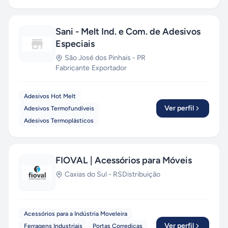
Sani - Melt Ind. e Com. de Adesivos
Especiais
São José dos Pinhais
-
PR
Fabricante
·
Exportador
Adesivos Hot Melt
Ver perfil
Adesivos Termofundíveis
Adesivos Termoplásticos
FIOVAL | Acessórios para Móveis
Caxias do Sul
-
RS
Distribuição
Acessórios para a Indústria Moveleira
Ver perfil
Ferragens Industriais
Portas Corrediças