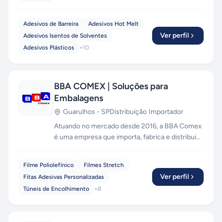
Adesivos de Barreira
Adesivos Hot Melt
Ver perfil
Adesivos Isentos de Solventes
Adesivos Plásticos
+
10
BBA COMEX | Soluções para
Embalagens
Guarulhos
-
SP
Distribuição
·
Importador
Atuando no mercado desde 2016, a BBA Comex
é uma empresa que importa, fabrica e distribui
soluções para embalagens. Seu diferencial
encontra-se em sua logística própria, que
Filme Poliolefínico
Filmes Stretch
disponibiliza pronta entrega para atender o
Ver perfil
Fitas Adesivas Personalizadas
varejo e o atacado.
Túneis de Encolhimento
+
8