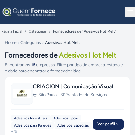
Pular para o conteúdo
Página Inicial
/
Categorias
/
Fornecedores de "Adesivos Hot Melt"
Home
Categorias
Adesivos Hot Melt
Fornecedores de
Adesivos Hot Melt
Encontramos
16
empresas. Filtre por tipo de empresa, estado e
cidade para encontrar o fornecedor ideal.
CRIACION | Comunicação Visual
São Paulo
-
SP
Prestador de Serviços
Adesivos Industriais
Adesivos Epoxi
Ver perfil
Adesivos para Paredes
Adesivos Especiais
+
79