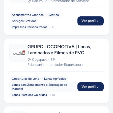
São Paulo
-
SP
Prestador de Serviços
Acabamentos Gráficos
Gráfica
Ver perfil
Serviços Gráficos
Impressos Personalizados
+
45
GRUPO LOCOMOTIVA | Lonas,
Laminados e Filmes de PVC
Caçapava
-
SP
Fabricante
·
Importador
·
Exportador
+
1
Coberturas de Lona
Lonas Agrícolas
Lonas para Zoneamento e Separação de
Ver perfil
Material
Lonas Plásticas Coloridas
+
40