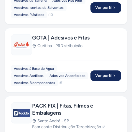
Adesivos de Barreira
Adesivos Hot Melt
Ver perfil
Adesivos Isentos de Solventes
Adesivos Plásticos
+
10
GOTA | Adesivos e Fitas
Curitiba
-
PR
Distribuição
Adesivos à Base de Água
Ver perfil
Adesivos Acrílicos
Adesivos Anaeróbicos
Adesivos Bicomponentes
+
51
PACK FIX | Fitas, Filmes e
Embalagens
Santo André
-
SP
Fabricante
·
Distribuição
·
Terceirização
+
2