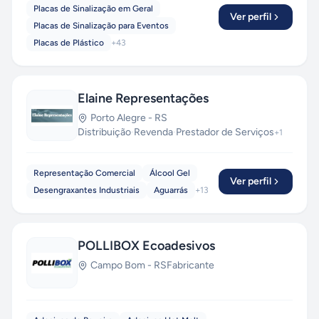
Placas de Sinalização em Geral
Ver perfil
Placas de Sinalização para Eventos
Placas de Plástico
+
43
Elaine Representações
Porto Alegre
-
RS
Distribuição
·
Revenda
·
Prestador de Serviços
+
1
Representação Comercial
Álcool Gel
Ver perfil
Desengraxantes Industriais
Aguarrás
+
13
POLLIBOX Ecoadesivos
Campo Bom
-
RS
Fabricante