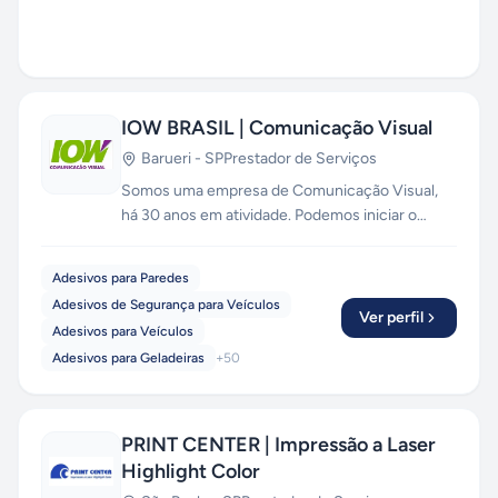
IOW BRASIL | Comunicação Visual
Barueri
-
SP
Prestador de Serviços
Somos uma empresa de Comunicação Visual,
há 30 anos em atividade. Podemos iniciar o
trabalho desde a criação até instalação das
artes. Fachada, letreiro com ou sem iluminação
Adesivos para Paredes
dos mais variados materiais como, acrílico, mdf,
Adesivos de Segurança para Veículos
pvc, aço escovado e aço galvanizado com
Ver perfil
Adesivos para Veículos
pintura automotiva e etc. Placas, sinalização
Adesivos para Geladeiras
+
50
interna e externa. Adesivamento em paredes,
vidros, portas, móveis e etc. Envelopamento de
veículos, entre outros.
PRINT CENTER | Impressão a Laser
Highlight Color