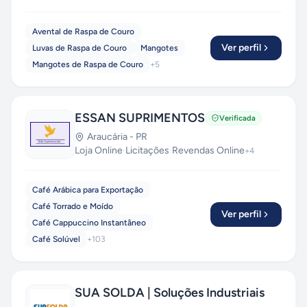
Avental de Raspa de Couro
Ver perfil
Luvas de Raspa de Couro
Mangotes
Mangotes de Raspa de Couro
+
5
ESSAN SUPRIMENTOS
Verificada
Araucária
-
PR
Loja Online
·
Licitações
·
Revendas Online
+
4
Café Arábica para Exportação
Café Torrado e Moído
Ver perfil
Café Cappuccino Instantâneo
Café Solúvel
+
103
SUA SOLDA | Soluções Industriais