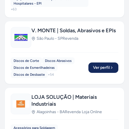
Hospitalares - EPI
+
63
V. MONTE | Soldas, Abrasivos e EPIs
São Paulo
-
SP
Revenda
Discos de Corte
Discos Abrasivos
Ver perfil
Discos de Esmerilhadeiras
Discos de Desbaste
+
54
LOJA SOLUÇÃO | Materiais
Industriais
Alagoinhas
-
BA
Revenda
·
Loja Online
Acessórios para Soldagem