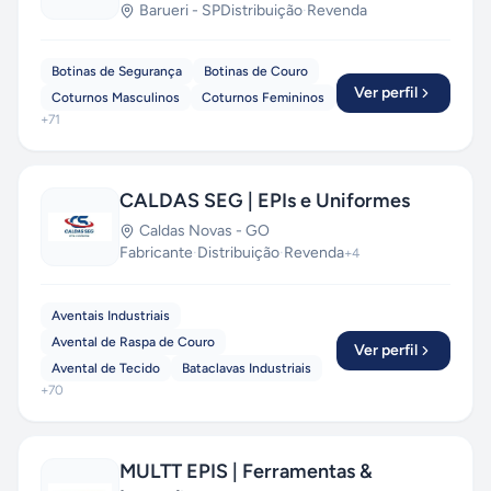
Barueri
-
SP
Distribuição
·
Revenda
Botinas de Segurança
Botinas de Couro
Ver perfil
Coturnos Masculinos
Coturnos Femininos
+
71
CALDAS SEG | EPIs e Uniformes
Caldas Novas
-
GO
Fabricante
·
Distribuição
·
Revenda
+
4
Aventais Industriais
Avental de Raspa de Couro
Ver perfil
Avental de Tecido
Bataclavas Industriais
+
70
MULTT EPIS | Ferramentas &