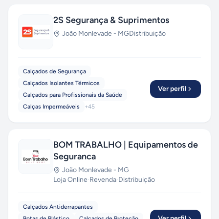
2S Segurança & Suprimentos
João Monlevade
-
MG
Distribuição
Calçados de Segurança
Calçados Isolantes Térmicos
Ver perfil
Calçados para Profissionais da Saúde
Calças Impermeáveis
+
45
BOM TRABALHO | Equipamentos de
Seguranca
João Monlevade
-
MG
Loja Online
·
Revenda
·
Distribuição
Calçados Antiderrapantes
Ver perfil
Botas de Plástico
Calçados de Proteção