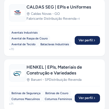
CALDAS SEG | EPIs e Uniformes
Caldas Novas
-
GO
Fabricante
·
Distribuição
·
Revenda
+
4
Aventais Industriais
Avental de Raspa de Couro
Ver perfil
Avental de Tecido
Bataclavas Industriais
+
70
HENKEL | EPIs, Materiais de
Construção e Variedades
Barueri
-
SP
Distribuição
·
Revenda
Botinas de Segurança
Botinas de Couro
Ver perfil
Coturnos Masculinos
Coturnos Femininos
+
71