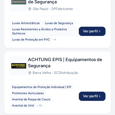
de Segurança
São Paulo
-
SP
Fabricante
Luvas Antiestáticas
Luvas de Segurança
Luvas Resistentes a Ácidos e Produtos
Ver perfil
Químicos
Luvas de Proteção em PVC
+
4
ACHTUNG EPIS | Equipamentos de
Segurança
Barra Velha
-
SC
Distribuição
Equipamentos de Proteção Individual | EPI
Protetores Auriculares
Ver perfil
Avental de Raspa de Couro
Avental de Vinil
+
38