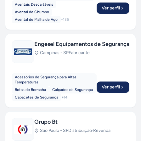
Aventais Descartáveis
Ver perfil
Avental de Chumbo
Avental de Malha de Aço
+
135
Engesel Equipamentos de Segurança
Campinas
-
SP
Fabricante
Acessórios de Segurança para Altas
Temperaturas
Ver perfil
Botas de Borracha
Calçados de Segurança
Capacetes de Segurança
+
14
Grupo Bt
São Paulo
-
SP
Distribuição
·
Revenda