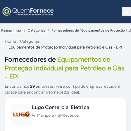
Pular para o conteúdo
Página Inicial
/
Categorias
/
Fornecedores de "Equipamentos de Proteção Indiv
Home
Categorias
Equipamentos de Proteção Individual para Petróleo e Gás - EPI
Fornecedores de
Equipamentos de
Proteção Individual para Petróleo e Gás
- EPI
Encontramos
29
empresas. Filtre por tipo de empresa, estado e
cidade para encontrar o fornecedor ideal.
Lugo Comercial Elétrica
Mairiporã
-
SP
Revenda