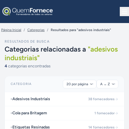
Pular para o conteúdo
Página Inicial
/
Categorias
/
Resultados para "adesivos industriais"
RESULTADOS DE BUSCA
Categorias relacionadas a
"
adesivos
industriais
"
4
categorias encontradas
CATEGORIA
Adesivos Industriais
38
fornecedores
Cola para Britagem
1
fornecedor
Etiquetas Resinadas
14
fornecedores