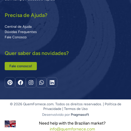
Precisa de Ajuda?
Central de Ajuda
Dúvidas Frequentes
Fale Conosco
Quer saber das novidades?
Fale conosco!
© 2026 QuemFornece.com. Todos os direitos reservados. |
Política de
Privacidade
|
Termos de Uso
Desenvolvido por
Pragmasoft
Need help with the Brazilian market?
info@quemfornece.com