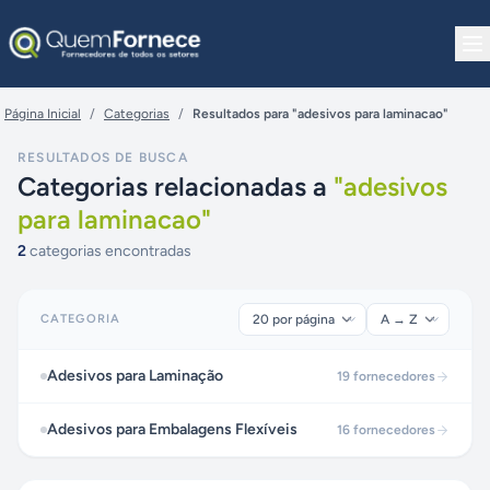
Pular para o conteúdo
Página Inicial
/
Categorias
/
Resultados para "adesivos para laminacao"
RESULTADOS DE BUSCA
Categorias relacionadas a
"
adesivos
para laminacao
"
2
categorias encontradas
CATEGORIA
Adesivos para Laminação
19
fornecedores
Adesivos para Embalagens Flexíveis
16
fornecedores