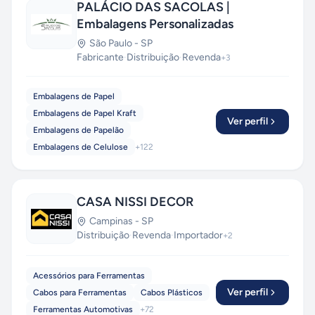
PALÁCIO DAS SACOLAS |
Embalagens Personalizadas
São Paulo
-
SP
Fabricante
·
Distribuição
·
Revenda
+
3
Embalagens de Papel
Embalagens de Papel Kraft
Ver perfil
Embalagens de Papelão
Embalagens de Celulose
+
122
CASA NISSI DECOR
Campinas
-
SP
Distribuição
·
Revenda
·
Importador
+
2
Acessórios para Ferramentas
Ver perfil
Cabos para Ferramentas
Cabos Plásticos
Ferramentas Automotivas
+
72