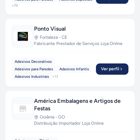
+
79
Ponto Visual
Fortaleza
-
CE
Fabricante
·
Prestador de Serviços
·
Loja Online
Adesivos Decorativos
Ver perfil
Adesivos para Paredes
Adesivos Infantis
Adesivos Industriais
+
13
América Embalagens e Artigos de
Festas
Goiânia
-
GO
Distribuição
·
Importador
·
Loja Online