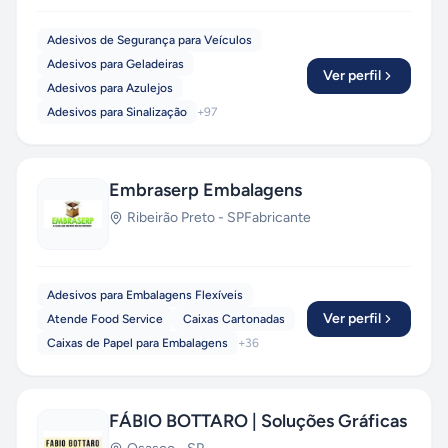
Adesivos de Segurança para Veículos
Adesivos para Geladeiras
Ver perfil
Adesivos para Azulejos
Adesivos para Sinalização
+
97
Embraserp Embalagens
Ribeirão Preto
-
SP
Fabricante
Adesivos para Embalagens Flexíveis
Ver perfil
Atende Food Service
Caixas Cartonadas
Caixas de Papel para Embalagens
+
36
FÁBIO BOTTARO | Soluções Gráficas