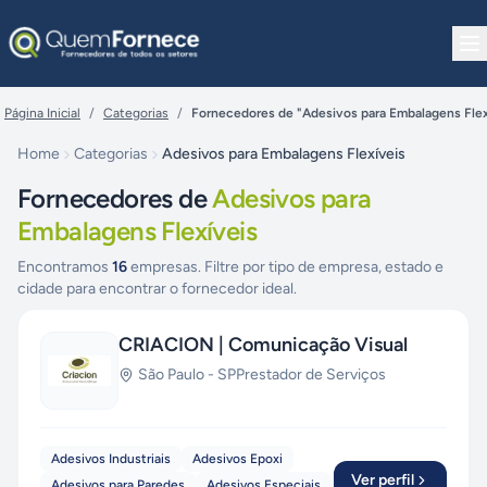
Pular para o conteúdo
Página Inicial
/
Categorias
/
Fornecedores de "Adesivos para Embalagens Flex
Home
Categorias
Adesivos para Embalagens Flexíveis
Fornecedores de
Adesivos para
Embalagens Flexíveis
Encontramos
16
empresas. Filtre por tipo de empresa, estado e
cidade para encontrar o fornecedor ideal.
CRIACION | Comunicação Visual
São Paulo
-
SP
Prestador de Serviços
Adesivos Industriais
Adesivos Epoxi
Ver perfil
Adesivos para Paredes
Adesivos Especiais