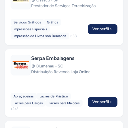
Osasco
-
SP
Prestador de Serviços
·
Terceirização
Serviços Gráficos
Gráfica
Ver perfil
Impressões Especiais
Impressão de Livros sob Demanda
+
138
Serpa Embalagens
Blumenau
-
SC
Distribuição
·
Revenda
·
Loja Online
Abraçadeiras
Lacres de Plástico
Ver perfil
Lacres para Cargas
Lacres para Malotes
+
243