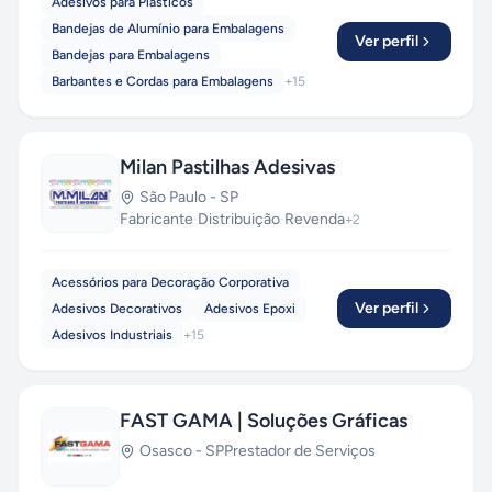
Adesivos para Plásticos
Bandejas de Alumínio para Embalagens
Ver perfil
Bandejas para Embalagens
Barbantes e Cordas para Embalagens
+
15
Milan Pastilhas Adesivas
São Paulo
-
SP
Fabricante
·
Distribuição
·
Revenda
+
2
Acessórios para Decoração Corporativa
Ver perfil
Adesivos Decorativos
Adesivos Epoxi
Adesivos Industriais
+
15
FAST GAMA | Soluções Gráficas
Osasco
-
SP
Prestador de Serviços