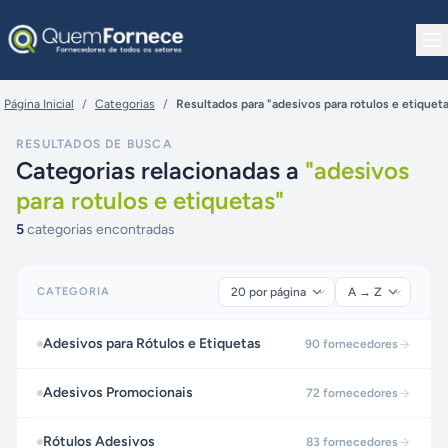
Pular para o conteúdo
Página Inicial
/
Categorias
/
Resultados para "adesivos para rotulos e etiquet
RESULTADOS DE BUSCA
Categorias relacionadas a
"
adesivos
para rotulos e etiquetas
"
5
categorias encontradas
CATEGORIA
Adesivos para Rótulos e Etiquetas
90
fornecedores
Adesivos Promocionais
72
fornecedores
Rótulos Adesivos
83
fornecedores