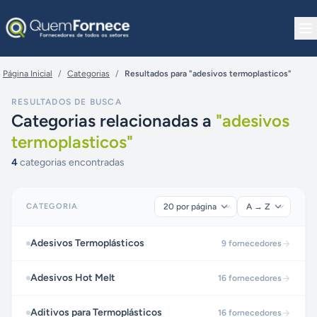
Pular para o conteúdo
Página Inicial
/
Categorias
/
Resultados para "adesivos termoplasticos"
RESULTADOS DE BUSCA
Categorias relacionadas a
"
adesivos
termoplasticos
"
4
categorias encontradas
CATEGORIA
Adesivos Termoplásticos
9
fornecedores
Adesivos Hot Melt
16
fornecedores
Aditivos para Termoplásticos
16
fornecedores