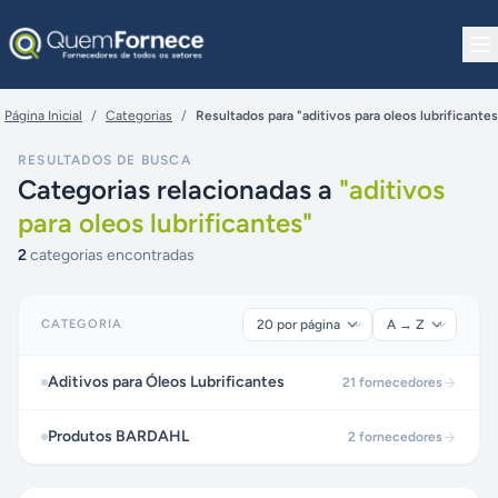
Pular para o conteúdo
Página Inicial
/
Categorias
/
Resultados para "aditivos para oleos lubrificantes
RESULTADOS DE BUSCA
Categorias relacionadas a
"
aditivos
para oleos lubrificantes
"
2
categorias encontradas
CATEGORIA
Aditivos para Óleos Lubrificantes
21
fornecedores
Produtos BARDAHL
2
fornecedores