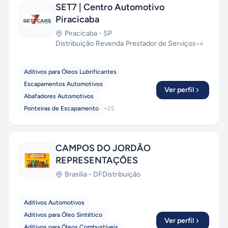
SET7 | Centro Automotivo
Piracicaba
Piracicaba
-
SP
Distribuição
·
Revenda
·
Prestador de Serviços
+
4
Aditivos para Óleos Lubrificantes
Escapamentos Automotivos
Ver perfil
Abafadores Automotivos
Ponteiras de Escapamento
+
25
CAMPOS DO JORDÃO
REPRESENTAÇÕES
Brasília
-
DF
Distribuição
Aditivos Automotivos
Aditivos para Óleo Sintético
Ver perfil
Aditivos para Óleos Combustíveis