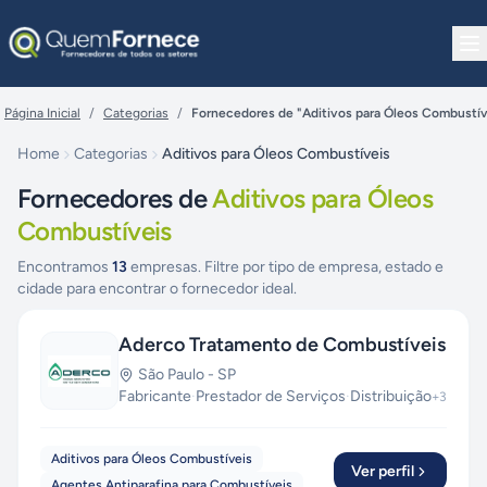
Pular para o conteúdo
Página Inicial
/
Categorias
/
Fornecedores de "Aditivos para Óleos Combustív
Home
Categorias
Aditivos para Óleos Combustíveis
Fornecedores de
Aditivos para Óleos
Combustíveis
Encontramos
13
empresas. Filtre por tipo de empresa, estado e
cidade para encontrar o fornecedor ideal.
Aderco Tratamento de Combustíveis
São Paulo
-
SP
Fabricante
·
Prestador de Serviços
·
Distribuição
+
3
Aditivos para Óleos Combustíveis
Ver perfil
Agentes Antiparafina para Combustíveis