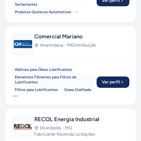
Ver perfil
Surfactantes
Produtos Químicos Automotivos
+
1
Comercial Mariano
Ananindeua
-
PA
Distribuição
Aditivos para Óleos Lubrificantes
Elementos Filtrantes para Filtros de
Ver perfil
Lubrificantes
Filtros para Lubrificantes
Graxa Grafitada
+
40
RECOL Energia Industrial
Divinópolis
-
MG
Fabricante
·
Revenda
·
Licitações