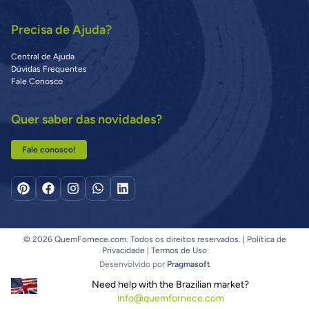
Precisa de Ajuda?
Central de Ajuda
Dúvidas Frequentes
Fale Conosco
Quer saber das novidades?
Fale conosco!
© 2026 QuemFornece.com. Todos os direitos reservados. |
Política de
Privacidade
|
Termos de Uso
Desenvolvido por
Pragmasoft
Need help with the Brazilian market?
info@quemfornece.com