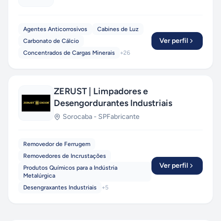
Agentes Anticorrosivos
Cabines de Luz
Ver perfil
Carbonato de Cálcio
Concentrados de Cargas Minerais
+
26
ZERUST | Limpadores e
Desengordurantes Industriais
Sorocaba
-
SP
Fabricante
Removedor de Ferrugem
Removedores de Incrustações
Ver perfil
Produtos Químicos para a Indústria
Metalúrgica
Desengraxantes Industriais
+
5