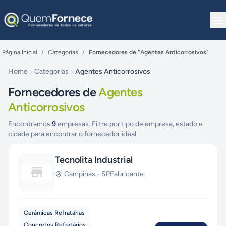
Pular para o conteúdo
Página Inicial
/
Categorias
/
Fornecedores de "Agentes Anticorrosivos"
Home
Categorias
Agentes Anticorrosivos
Fornecedores de
Agentes
Anticorrosivos
Encontramos
9
empresas. Filtre por tipo de empresa, estado e
cidade para encontrar o fornecedor ideal.
Tecnolita Industrial
Campinas
-
SP
Fabricante
Cerâmicas Refratárias
Concretos Refratários