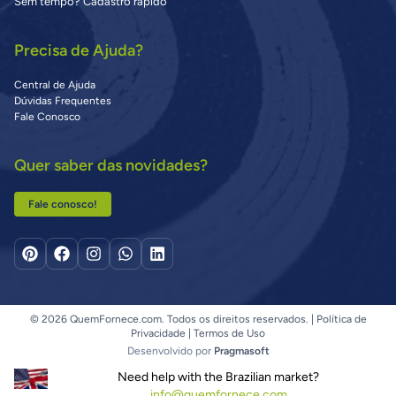
Sem tempo? Cadastro rápido
Precisa de Ajuda?
Central de Ajuda
Dúvidas Frequentes
Fale Conosco
Quer saber das novidades?
Fale conosco!
© 2026 QuemFornece.com. Todos os direitos reservados. |
Política de
Privacidade
|
Termos de Uso
Desenvolvido por
Pragmasoft
Need help with the Brazilian market?
info@quemfornece.com