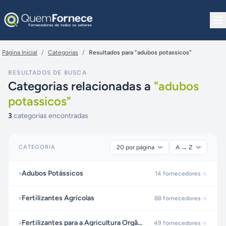
Pular para o conteúdo
Página Inicial
/
Categorias
/
Resultados para "adubos potassicos"
RESULTADOS DE BUSCA
Categorias relacionadas a
"
adubos
potassicos
"
3
categorias encontradas
CATEGORIA
Adubos Potássicos
14
fornecedores
Fertilizantes Agrícolas
88
fornecedores
Fertilizantes para a Agricultura Orgânica
49
fornecedores