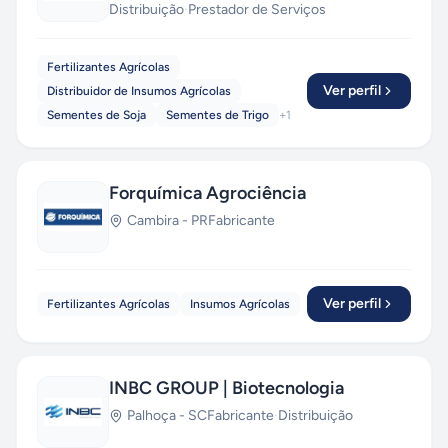
Distribuição
·
Prestador de Serviços
Fertilizantes Agrícolas
Ver perfil
Distribuidor de Insumos Agrícolas
Sementes de Soja
Sementes de Trigo
+
1
Forquímica Agrociência
Cambira
-
PR
Fabricante
Ver perfil
Fertilizantes Agrícolas
Insumos Agrícolas
INBC GROUP | Biotecnologia
Palhoça
-
SC
Fabricante
·
Distribuição