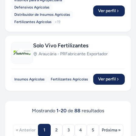
Insumos para a Agropecuária
Defensivos Agrícolas
Ver perfil
Distribuidor de Insumos Agrícolas
Fertilizantes Agrícolas
+
19
Solo Vivo Fertilizantes
Araucária
-
PR
Fabricante
·
Exportador
Ver perfil
Insumos Agrícolas
Fertilizantes Agrícolas
Mostrando
1
-
20
de
88
resultados
1
« Anterior
2
3
4
5
Próxima »