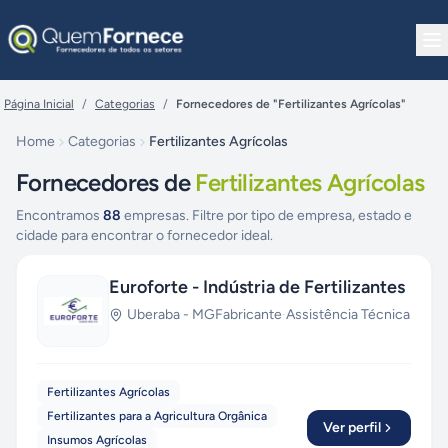
Pular para o conteúdo
Página Inicial
/
Categorias
/
Fornecedores de "Fertilizantes Agrícolas"
Home
Categorias
Fertilizantes Agrícolas
Fornecedores de
Fertilizantes Agrícolas
Encontramos
88
empresas. Filtre por tipo de empresa, estado e
cidade para encontrar o fornecedor ideal.
Euroforte - Indústria de Fertilizantes
Uberaba
-
MG
Fabricante
·
Assistência Técnica
Fertilizantes Agrícolas
Fertilizantes para a Agricultura Orgânica
Ver perfil
Insumos Agrícolas