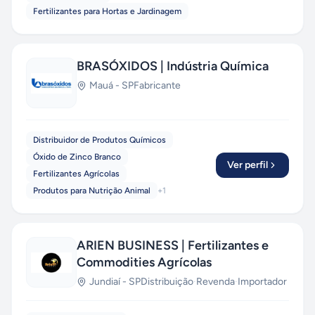
Fertilizantes para Hortas e Jardinagem
BRASÓXIDOS | Indústria Química
Mauá
-
SP
Fabricante
Distribuidor de Produtos Químicos
Óxido de Zinco Branco
Ver perfil
Fertilizantes Agrícolas
Produtos para Nutrição Animal
+
1
ARIEN BUSINESS | Fertilizantes e
Commodities Agrícolas
Jundiaí
-
SP
Distribuição
·
Revenda
·
Importador