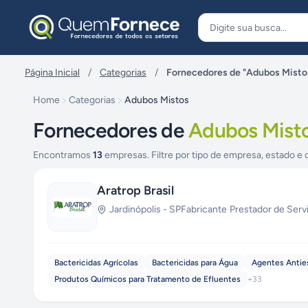
Pular para o conteúdo
Página Inicial
/
Categorias
/
Fornecedores de "Adubos Misto
Home
Categorias
Adubos Mistos
Fornecedores de
Adubos Mist
Encontramos
13
empresas. Filtre por tipo de empresa, estado e 
Aratrop Brasil
Jardinópolis
-
SP
Fabricante
·
Prestador de Serv
Bactericidas Agrícolas
Bactericidas para Água
Agentes Antie
Produtos Químicos para Tratamento de Efluentes
+
33