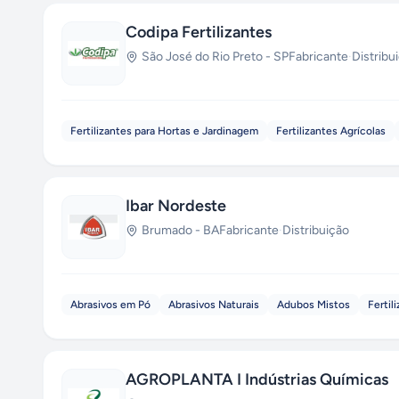
Codipa Fertilizantes
São José do Rio Preto
-
SP
Fabricante
·
Distribu
Fertilizantes para Hortas e Jardinagem
Fertilizantes Agrícolas
Ibar Nordeste
Brumado
-
BA
Fabricante
·
Distribuição
Abrasivos em Pó
Abrasivos Naturais
Adubos Mistos
Fertil
AGROPLANTA I Indústrias Químicas