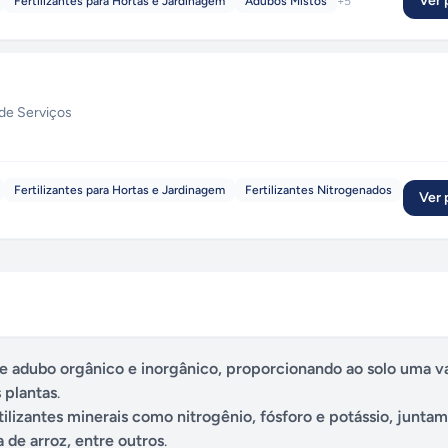
Ver p
Fertilizantes para Hortas e Jardinagem
Adubos Mistos
+
5
de Serviços
Fertilizantes para Hortas e Jardinagem
Fertilizantes Nitrogenados
Ver p
 adubo orgânico e inorgânico, proporcionando ao solo uma v
 plantas
.
ilizantes minerais como nitrogênio, fósforo e potássio, junt
 de arroz, entre outros
.