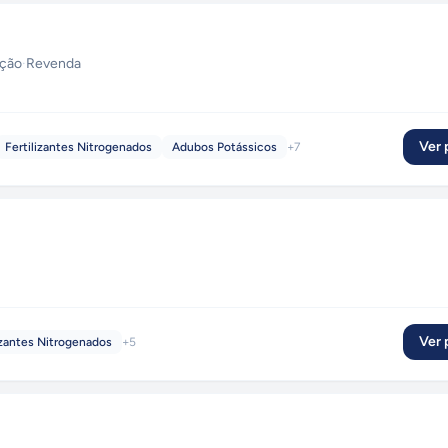
ição
·
Revenda
Ver p
Fertilizantes Nitrogenados
Adubos Potássicos
+
7
Ver p
izantes Nitrogenados
+
5