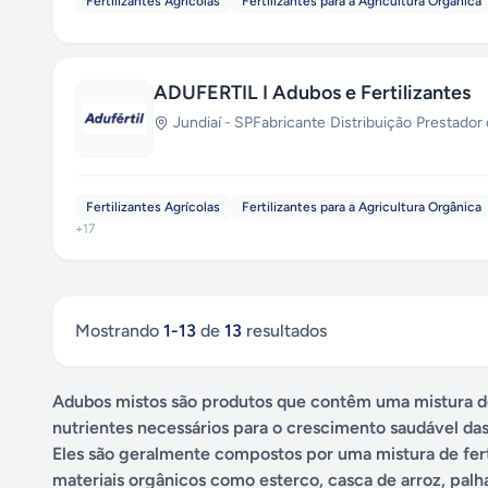
Fertilizantes Agrícolas
Fertilizantes para a Agricultura Orgânica
ADUFERTIL I Adubos e Fertilizantes
Jundiaí
-
SP
Fabricante
·
Distribuição
·
Prestador 
Fertilizantes Agrícolas
Fertilizantes para a Agricultura Orgânica
+
17
Mostrando
1
-
13
de
13
resultados
Adubos mistos são produtos que contêm uma mistura de
nutrientes necessários para o crescimento saudável das
Eles são geralmente compostos por uma mistura de fert
materiais orgânicos como esterco, casca de arroz, palha