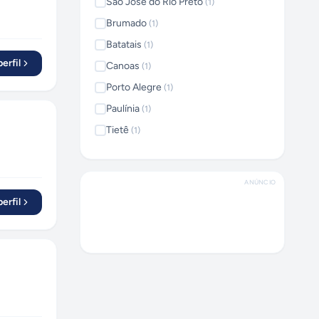
São José do Rio Preto
(
1
)
Brumado
(
1
)
Batatais
(
1
)
erfil
Canoas
(
1
)
Porto Alegre
(
1
)
Paulínia
(
1
)
Tietê
(
1
)
Jundiaí
(
2
)
Formosa
(
1
)
ANÚNCIO
Anta Gorda
(
1
)
erfil
Osasco
(
1
)