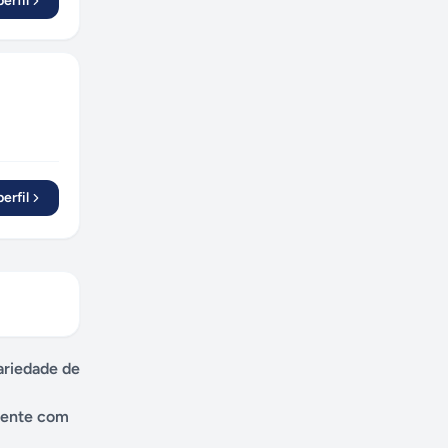
erfil
erfil
ariedade de
amente com