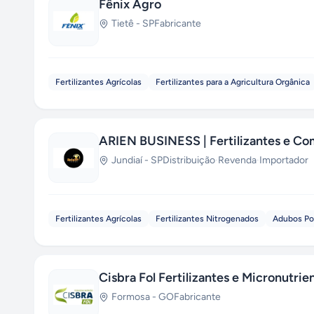
Fênix Agro
Tietê
-
SP
Fabricante
Fertilizantes Agrícolas
Fertilizantes para a Agricultura Orgânica
ARIEN BUSINESS | Fertilizantes e Co
Jundiaí
-
SP
Distribuição
·
Revenda
·
Importador
Fertilizantes Agrícolas
Fertilizantes Nitrogenados
Adubos Po
Cisbra Fol Fertilizantes e Micronutrie
Formosa
-
GO
Fabricante