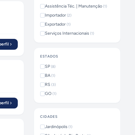
Assistência Téc. | Manutenção
(
1
)
Importador
(
2
)
Exportador
(
1
)
Serviços Internacionais
(
1
)
erfil
ESTADOS
SP
(
8
)
BA
(
1
)
RS
(
3
)
GO
(
1
)
erfil
CIDADES
Jardinópolis
(
1
)