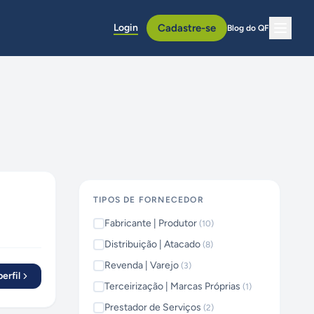
Login
Cadastre-se
Blog do QF
TIPOS DE FORNECEDOR
Fabricante | Produtor
(
10
)
Distribuição | Atacado
(
8
)
Revenda | Varejo
(
3
)
erfil
Terceirização | Marcas Próprias
(
1
)
Prestador de Serviços
(
2
)