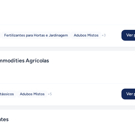
Ver p
Fertilizantes para Hortas e Jardinagem
Adubos Mistos
+
3
mmodities Agrícolas
Ver p
tássicos
Adubos Mistos
+
5
ntes