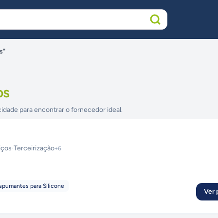
s"
os
cidade para encontrar o fornecedor ideal.
iços
·
Terceirização
+
6
spumantes para Silicone
Ver p