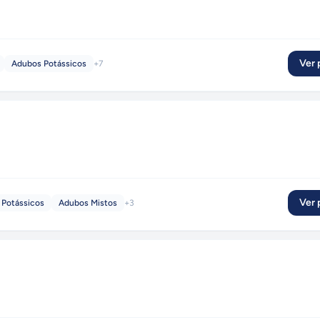
Ver p
Adubos Potássicos
+
7
Ver p
 Potássicos
Adubos Mistos
+
3