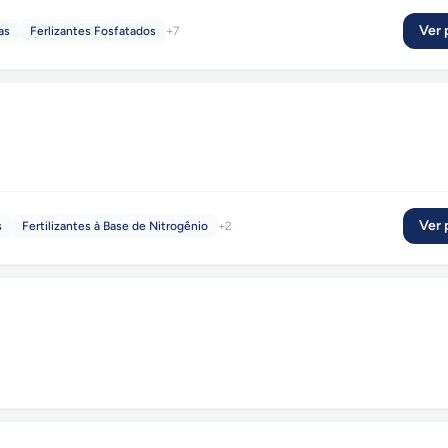
Ver p
as
Ferlizantes Fosfatados
+
7
Ver p
s
Fertilizantes à Base de Nitrogênio
+
2