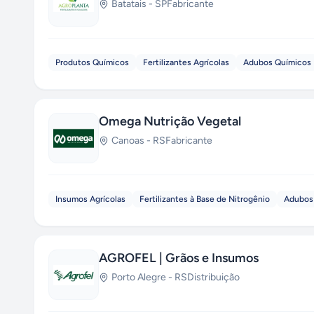
Batatais
-
SP
Fabricante
Produtos Químicos
Fertilizantes Agrícolas
Adubos Químicos
Omega Nutrição Vegetal
Canoas
-
RS
Fabricante
Insumos Agrícolas
Fertilizantes à Base de Nitrogênio
Adubos
AGROFEL | Grãos e Insumos
Porto Alegre
-
RS
Distribuição