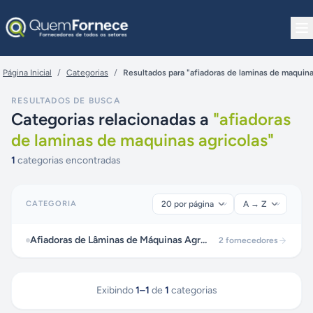
Pular para o conteúdo
Página Inicial
/
Categorias
/
Resultados para "afiadoras de laminas de maquina
RESULTADOS DE BUSCA
Categorias relacionadas a
"
afiadoras
de laminas de maquinas agricolas
"
1
categorias encontradas
CATEGORIA
Afiadoras de Lâminas de Máquinas Agrícolas
2
fornecedores
Exibindo
1
–
1
de
1
categorias