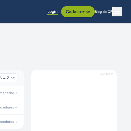
Login
Cadastre-se
Blog do QF
ANÚNCIO
rnecedor
ecedores
ecedores