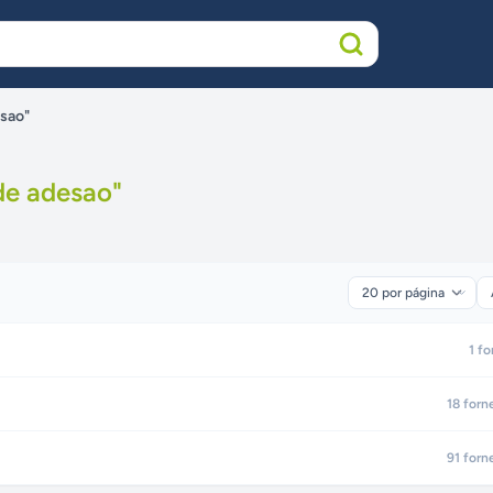
esao"
de adesao
"
1
fo
18
forn
91
forn