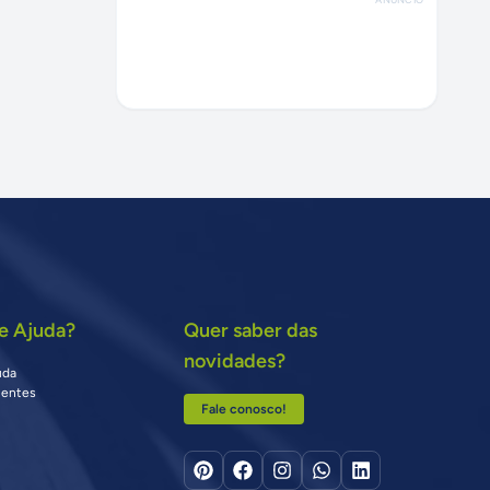
e Ajuda?
Quer saber das
novidades?
uda
uentes
Fale conosco!