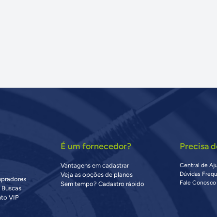
É um fornecedor?
Precisa d
Vantagens em cadastrar
Central de Aj
Dúvidas Freq
Veja as opções de planos
mpradores
Fale Conosco
Sem tempo? Cadastro rápido
s Buscas
to VIP