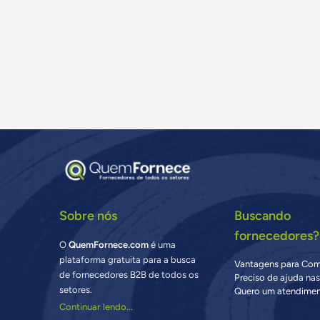
Sobre nós
Buscando
fornecedores?
O
QuemFornece.com
é uma
plataforma gratuita para a busca
Vantagens para Co
de fornecedores B2B de todos os
Preciso de ajuda na
setores.
Quero um atendimen
Continuar lendo...