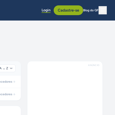
Login
Cadastre-se
Blog do QF
ANÚNCIO
ecedores
ecedores