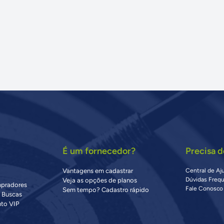
É um fornecedor?
Precisa d
Vantagens em cadastrar
Central de Aj
Dúvidas Freq
Veja as opções de planos
mpradores
Fale Conosco
Sem tempo? Cadastro rápido
s Buscas
to VIP