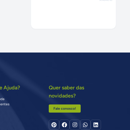
e Ajuda?
Quer saber das
novidades?
uda
uentes
Fale conosco!