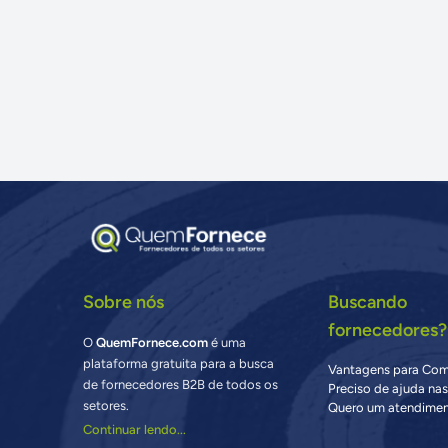
Sobre nós
Buscando
fornecedores?
O
QuemFornece.com
é uma
plataforma gratuita para a busca
Vantagens para Co
de fornecedores B2B de todos os
Preciso de ajuda na
setores.
Quero um atendimen
Continuar lendo...