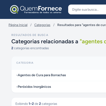
Pular para o conteúdo
Página Inicial
/
Categorias
/
Resultados para "agentes de cur
RESULTADOS DE BUSCA
Categorias relacionadas a
"
agentes 
2
categorias encontradas
CATEGORIA
Agentes de Cura para Borrachas
Peróxidos Inorgânicos
Exibindo
1
–
2
de
2
categorias