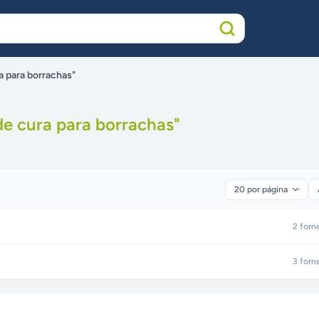
a para borrachas"
de cura para borrachas
"
2
forn
3
forn