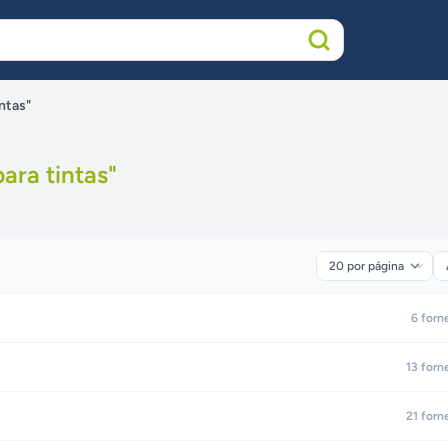
ntas"
ara tintas
"
6
forn
13
forn
21
forn