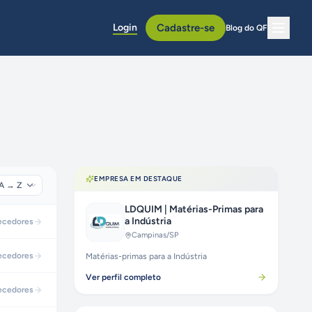
Login
Cadastre-se
Blog do QF
EMPRESA EM DESTAQUE
LDQUIM | Matérias-Primas para
a Indústria
ecedores
Campinas
/SP
ecedores
Matérias-primas para a Indústria
Ver perfil completo
ecedores