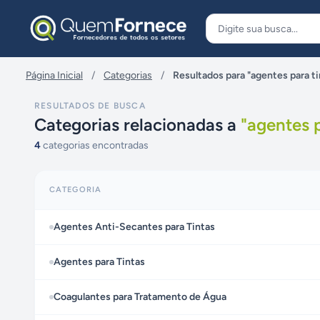
Pular para o conteúdo
Página Inicial
/
Categorias
/
Resultados para "agentes para ti
RESULTADOS DE BUSCA
Categorias relacionadas a
"
agentes p
4
categorias encontradas
CATEGORIA
Agentes Anti-Secantes para Tintas
Agentes para Tintas
Coagulantes para Tratamento de Água