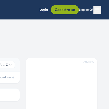
Login
Cadastre-se
Blog do QF
ANÚNCIO
ecedores