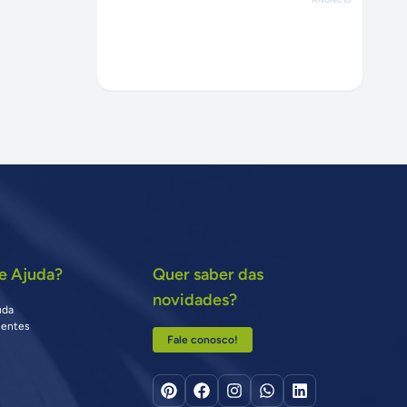
e Ajuda?
Quer saber das
novidades?
uda
uentes
Fale conosco!