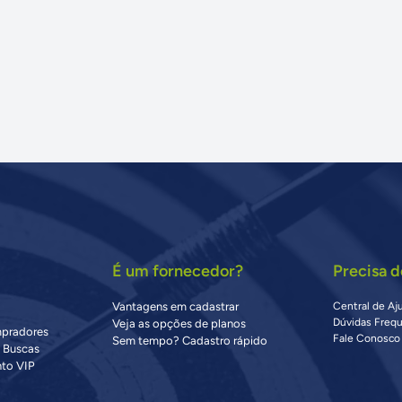
É um fornecedor?
Precisa d
Vantagens em cadastrar
Central de Aj
Dúvidas Freq
Veja as opções de planos
mpradores
Fale Conosco
Sem tempo? Cadastro rápido
s Buscas
to VIP