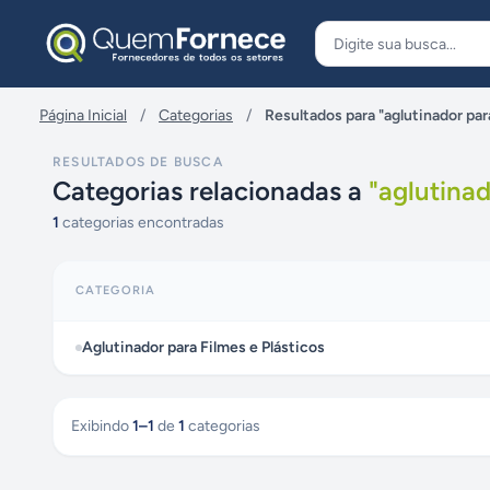
Pular para o conteúdo
Página Inicial
/
Categorias
/
Resultados para "aglutinador para
RESULTADOS DE BUSCA
Categorias relacionadas a
"
aglutinad
1
categorias encontradas
CATEGORIA
Aglutinador para Filmes e Plásticos
Exibindo
1
–
1
de
1
categorias