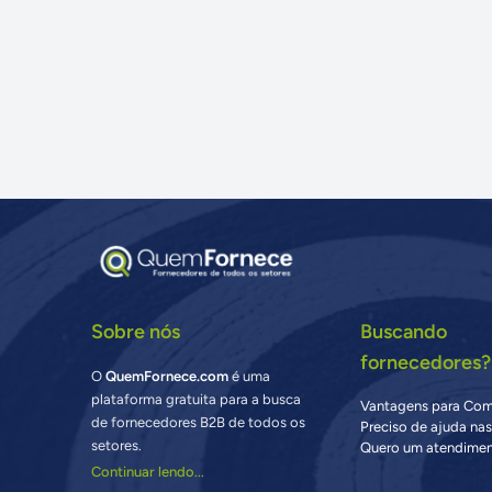
Sobre nós
Buscando
fornecedores?
O
QuemFornece.com
é uma
plataforma gratuita para a busca
Vantagens para Co
de fornecedores B2B de todos os
Preciso de ajuda na
setores.
Quero um atendimen
Continuar lendo...