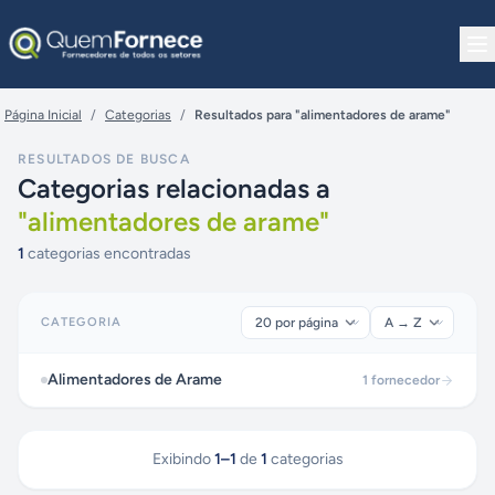
Pular para o conteúdo
Página Inicial
/
Categorias
/
Resultados para "alimentadores de arame"
RESULTADOS DE BUSCA
Categorias relacionadas a
"
alimentadores de arame
"
1
categorias encontradas
CATEGORIA
Alimentadores de Arame
1
fornecedor
Exibindo
1
–
1
de
1
categorias