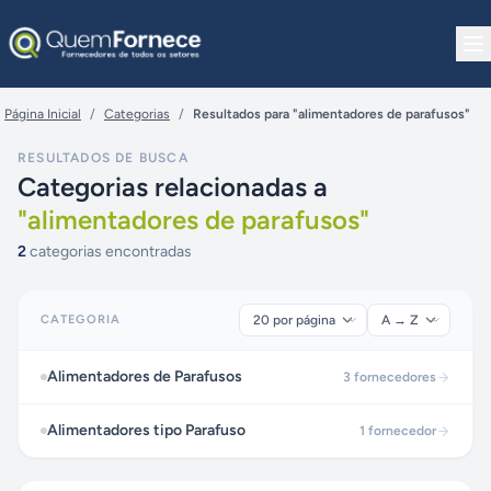
Pular para o conteúdo
Página Inicial
/
Categorias
/
Resultados para "alimentadores de parafusos"
RESULTADOS DE BUSCA
Categorias relacionadas a
"
alimentadores de parafusos
"
2
categorias encontradas
CATEGORIA
Alimentadores de Parafusos
3
fornecedores
Alimentadores tipo Parafuso
1
fornecedor