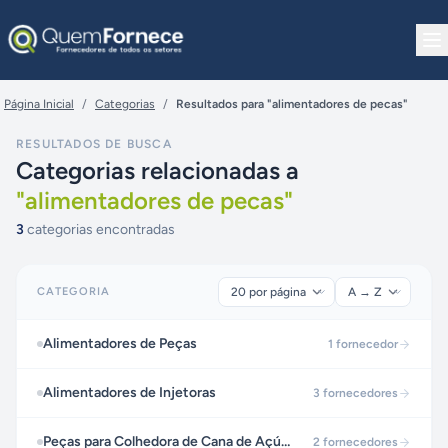
Pular para o conteúdo
Página Inicial
/
Categorias
/
Resultados para "alimentadores de pecas"
RESULTADOS DE BUSCA
Categorias relacionadas a
"
alimentadores de pecas
"
3
categorias encontradas
CATEGORIA
Alimentadores de Peças
1
fornecedor
Alimentadores de Injetoras
3
fornecedores
Peças para Colhedora de Cana de Açúcar
2
fornecedores