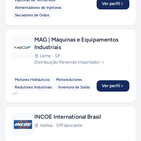
Injetoras de Termofixos
Ver perfil
Alimentadores de Injetoras
Secadores de Grãos
MAG | Máquinas e Equipamentos
Industriais
Leme
-
SP
Distribuição
·
Revenda
·
Importador
+
3
Motores Hidráulicos
Motoredutores
Ver perfil
Redutores Industriais
Inversora de Solda
+
21
INCOE International Brasil
Itatiba
-
SP
Fabricante