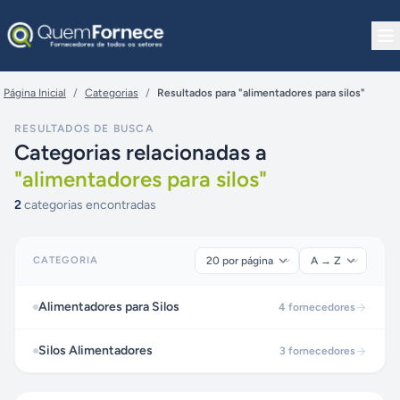
Pular para o conteúdo
Página Inicial
/
Categorias
/
Resultados para "alimentadores para silos"
RESULTADOS DE BUSCA
Categorias relacionadas a
"
alimentadores para silos
"
2
categorias encontradas
CATEGORIA
Alimentadores para Silos
4
fornecedores
Silos Alimentadores
3
fornecedores