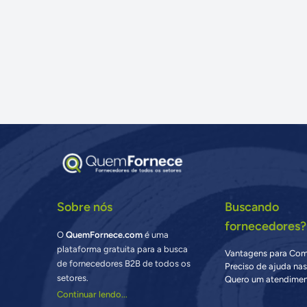
Sobre nós
Buscando
fornecedores?
O
QuemFornece.com
é uma
plataforma gratuita para a busca
Vantagens para Co
de fornecedores B2B de todos os
Preciso de ajuda na
setores.
Quero um atendimen
Continuar lendo...