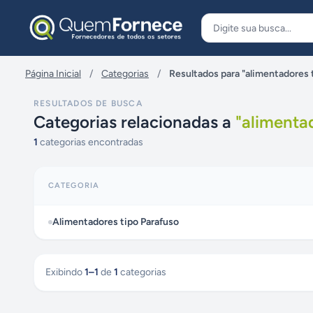
Pular para o conteúdo
Página Inicial
/
Categorias
/
Resultados para "alimentadores 
RESULTADOS DE BUSCA
Categorias relacionadas a
"
alimenta
1
categorias encontradas
CATEGORIA
Alimentadores tipo Parafuso
Exibindo
1
–
1
de
1
categorias