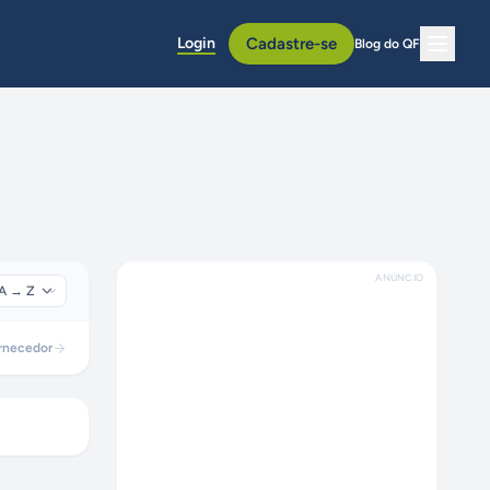
Login
Cadastre-se
Blog do QF
ANÚNCIO
rnecedor