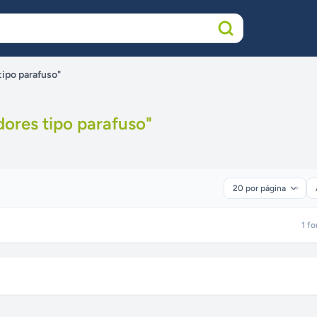
tipo parafuso"
dores tipo parafuso
"
1
fo