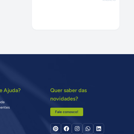
e Ajuda?
Quer saber das
novidades?
uda
uentes
Fale conosco!