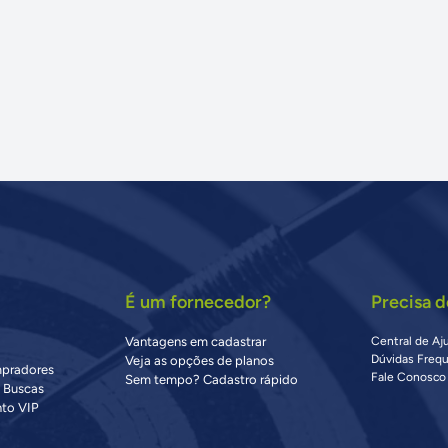
É um fornecedor?
Precisa d
Vantagens em cadastrar
Central de Aj
Dúvidas Freq
Veja as opções de planos
mpradores
Fale Conosco
Sem tempo? Cadastro rápido
s Buscas
to VIP