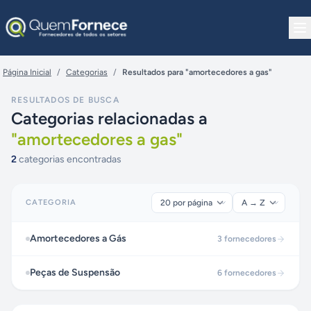
Pular para o conteúdo
Página Inicial
/
Categorias
/
Resultados para "amortecedores a gas"
RESULTADOS DE BUSCA
Categorias relacionadas a
"
amortecedores a gas
"
2
categorias encontradas
CATEGORIA
Amortecedores a Gás
3
fornecedores
Peças de Suspensão
6
fornecedores