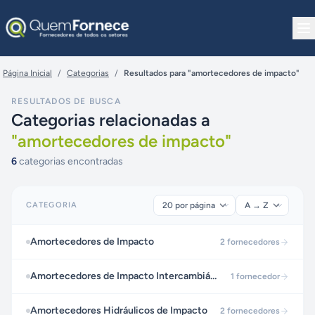
Pular para o conteúdo
Página Inicial
/
Categorias
/
Resultados para "amortecedores de impacto"
RESULTADOS DE BUSCA
Categorias relacionadas a
"
amortecedores de impacto
"
6
categorias encontradas
CATEGORIA
Amortecedores de Impacto
2
fornecedores
Amortecedores de Impacto Intercambiáveis
1
fornecedor
Amortecedores Hidráulicos de Impacto
2
fornecedores