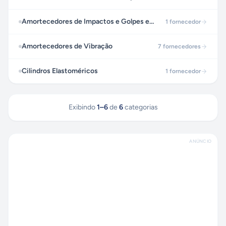
Amortecedores de Impactos e Golpes em Tubulações
1
fornecedor
Amortecedores de Vibração
7
fornecedores
Cilindros Elastoméricos
1
fornecedor
Exibindo
1
–
6
de
6
categorias
ANÚNCIO