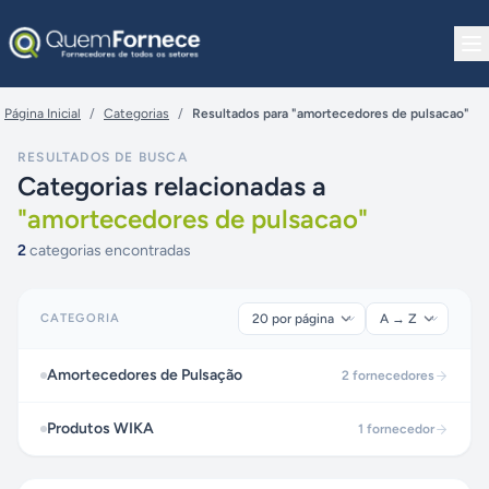
Pular para o conteúdo
Página Inicial
/
Categorias
/
Resultados para "amortecedores de pulsacao"
RESULTADOS DE BUSCA
Categorias relacionadas a
"
amortecedores de pulsacao
"
2
categorias encontradas
CATEGORIA
Amortecedores de Pulsação
2
fornecedores
Produtos WIKA
1
fornecedor