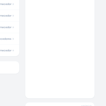
rnecedor
rnecedor
rnecedor
ecedores
rnecedor
ANÚNCIO