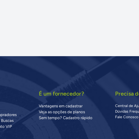
É um fornecedor?
Precisa d
Vantagens em cadastrar
Central de Aj
Dúvidas Freq
Veja as opções de planos
mpradores
Fale Conosco
Sem tempo? Cadastro rápido
s Buscas
to VIP