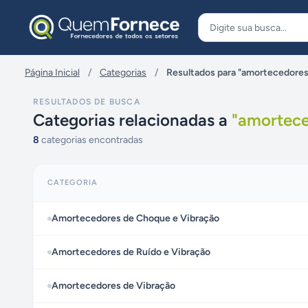
Pular para o conteúdo
Página Inicial
/
Categorias
/
Resultados para "amortecedores
RESULTADOS DE BUSCA
Categorias relacionadas a
"
amortece
8
categorias encontradas
CATEGORIA
Amortecedores de Choque e Vibração
Amortecedores de Ruído e Vibração
Amortecedores de Vibração