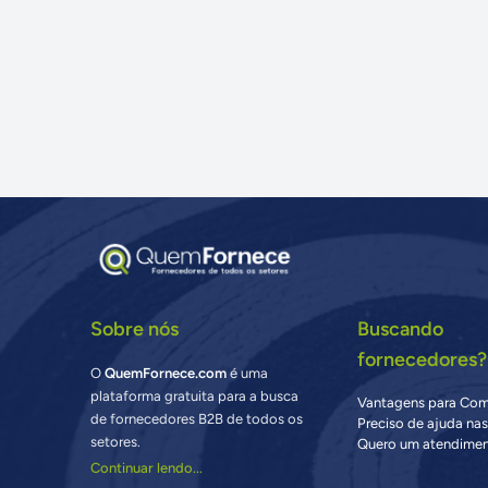
Sobre nós
Buscando
fornecedores?
O
QuemFornece.com
é uma
plataforma gratuita para a busca
Vantagens para Co
de fornecedores B2B de todos os
Preciso de ajuda na
setores.
Quero um atendimen
Continuar lendo...