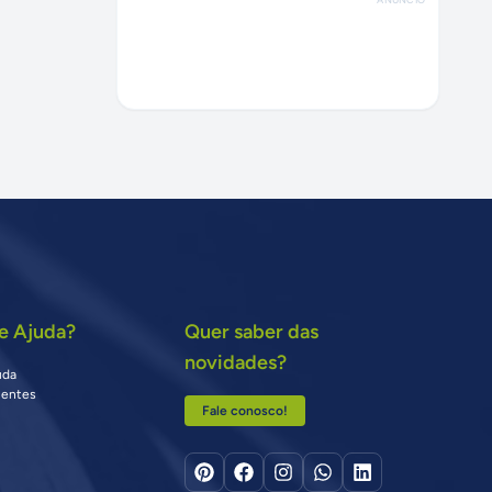
e Ajuda?
Quer saber das
novidades?
uda
uentes
Fale conosco!