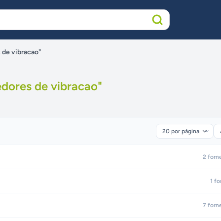
 de vibracao"
dores de vibracao
"
2
forn
1
fo
7
forn