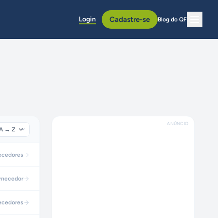
Login
Cadastre-se
Blog do QF
ANÚNCIO
ecedores
rnecedor
ecedores