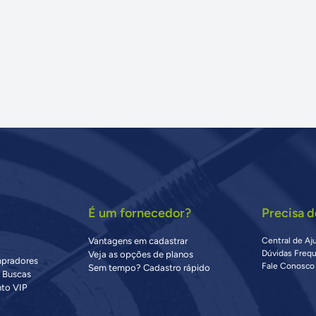
É um fornecedor?
Precisa d
Vantagens em cadastrar
Central de Aj
Dúvidas Freq
Veja as opções de planos
mpradores
Fale Conosco
Sem tempo? Cadastro rápido
s Buscas
to VIP