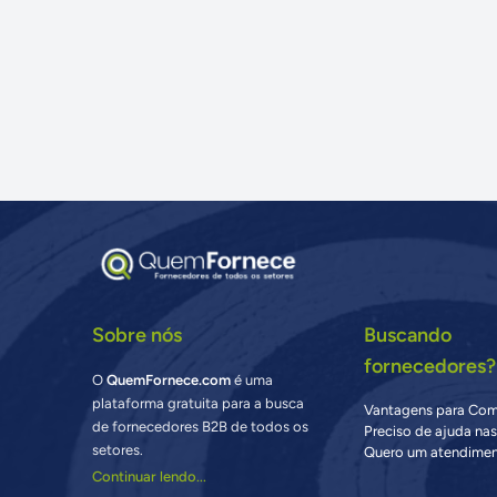
Sobre nós
Buscando
fornecedores?
O
QuemFornece.com
é uma
plataforma gratuita para a busca
Vantagens para Co
de fornecedores B2B de todos os
Preciso de ajuda na
setores.
Quero um atendimen
Continuar lendo...