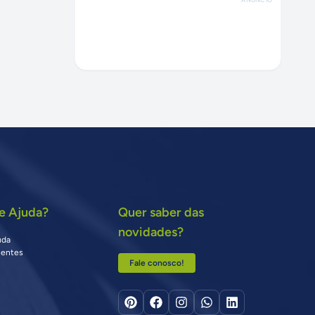
e Ajuda?
Quer saber das
novidades?
uda
uentes
Fale conosco!