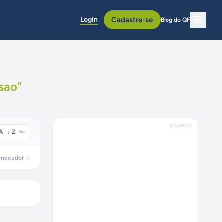
Login
Cadastre-se
Blog do QF
ssao
"
ANÚNCIO
rnecedor