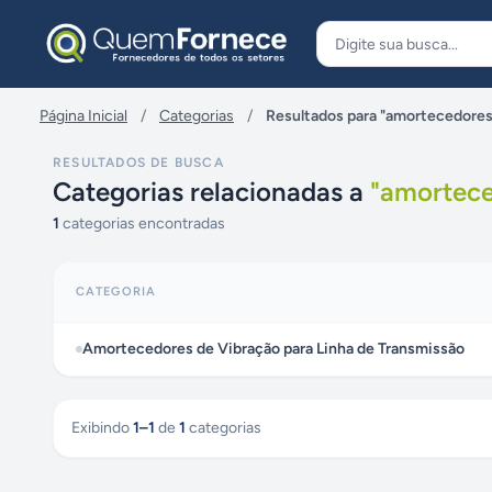
Pular para o conteúdo
Página Inicial
/
Categorias
/
Resultados para "amortecedores 
RESULTADOS DE BUSCA
Categorias relacionadas a
"
amortece
1
categorias encontradas
CATEGORIA
Amortecedores de Vibração para Linha de Transmissão
Exibindo
1
–
1
de
1
categorias