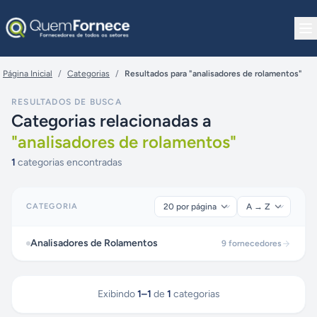
Pular para o conteúdo
Página Inicial
/
Categorias
/
Resultados para "analisadores de rolamentos"
RESULTADOS DE BUSCA
Categorias relacionadas a
"
analisadores de rolamentos
"
1
categorias encontradas
CATEGORIA
Analisadores de Rolamentos
9
fornecedores
Exibindo
1
–
1
de
1
categorias