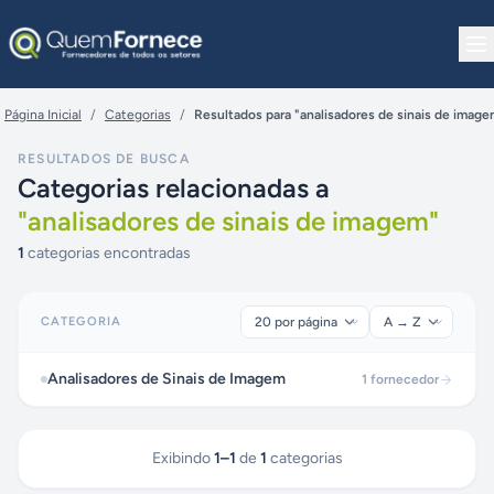
Pular para o conteúdo
Página Inicial
/
Categorias
/
Resultados para "analisadores de sinais de image
RESULTADOS DE BUSCA
Categorias relacionadas a
"
analisadores de sinais de imagem
"
1
categorias encontradas
CATEGORIA
Analisadores de Sinais de Imagem
1
fornecedor
Exibindo
1
–
1
de
1
categorias