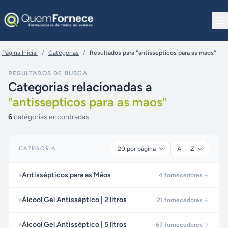
Pular para o conteúdo
Página Inicial
/
Categorias
/
Resultados para "antissepticos para as maos"
RESULTADOS DE BUSCA
Categorias relacionadas a
"
antissepticos para as maos
"
6
categorias encontradas
CATEGORIA
Antissépticos para as Mãos
4
fornecedores
Álcool Gel Antisséptico | 2 litros
21
fornecedores
Álcool Gel Antisséptico | 5 litros
67
fornecedores