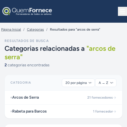
Pular para o conteúdo
Página Inicial
/
Categorias
/
Resultados para "arcos de serra"
RESULTADOS DE BUSCA
Categorias relacionadas a
"
arcos de
serra
"
2
categorias encontradas
CATEGORIA
Arcos de Serra
21
fornecedores
Rabeta para Barcos
1
fornecedor