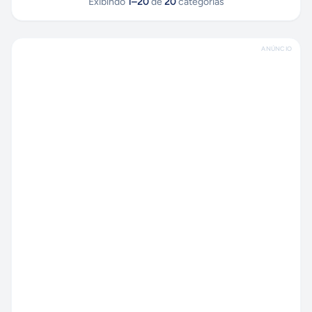
Exibindo
1
–
20
de
20
categorias
ANÚNCIO