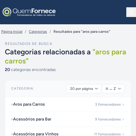
Pular para o conteúdo
Página Inicial
/
Categorias
/
Resultados para "aros para carros"
RESULTADOS DE BUSCA
Categorias relacionadas a
"
aros para
carros
"
20
categorias encontradas
CATEGORIA
Aros para Carros
3
fornecedores
Acessórios para Bar
9
fornecedores
Acessórios para Vinhos
11
fornecedores