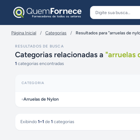
Pular para o conteúdo
Página Inicial
/
Categorias
/
Resultados para "arruelas de nyl
RESULTADOS DE BUSCA
Categorias relacionadas a
"
arruelas 
1
categorias encontradas
CATEGORIA
Arruelas de Nylon
Exibindo
1
–
1
de
1
categorias