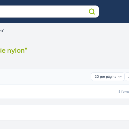
on"
de nylon
"
5
forn