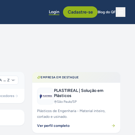
Login
Cadastre-se
Blog do QF
EMPRESA EM DESTAQUE
PLASTIREAL | Solução em
Plásticos
ecedores
São Paulo
/SP
Plásticos de Engenharia - Material inteiro,
cortado e usinado.
Ver perfil completo