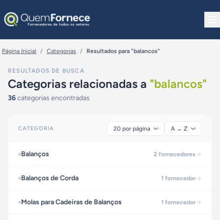
Pular para o conteúdo
Página Inicial
/
Categorias
/
Resultados para "balancos"
RESULTADOS DE BUSCA
Categorias relacionadas a
"
balancos
"
36
categorias encontradas
CATEGORIA
Balanços
2
fornecedores
Balanços de Corda
1
fornecedor
Molas para Cadeiras de Balanços
1
fornecedor