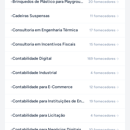
Brinquedos de Plástico para Playgrounds
20
fornecedores
Cadeiras Suspensas
11
fornecedores
Consultoria em Engenharia Térmica
17
fornecedores
Consultoria em Incentivos Fiscais
15
fornecedores
Contabilidade Digital
169
fornecedores
Contabilidade Industrial
4
fornecedores
Contabilidade para E-Commerce
12
fornecedores
Contabilidade para Instituições de Ensino
19
fornecedores
Contabilidade para Licitação
4
fornecedores
Contabilidade para Negócios Digitais
10
fornecedores