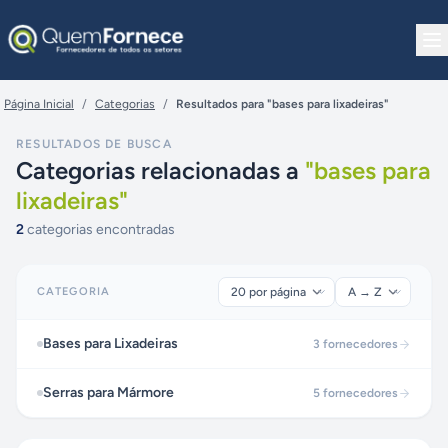
Pular para o conteúdo
Página Inicial
/
Categorias
/
Resultados para "bases para lixadeiras"
RESULTADOS DE BUSCA
Categorias relacionadas a
"
bases para
lixadeiras
"
2
categorias encontradas
CATEGORIA
Bases para Lixadeiras
3
fornecedores
Serras para Mármore
5
fornecedores