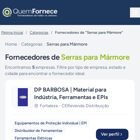
Pular para o conteúdo
Página Inicial
/
Categorias
/
Fornecedores de "Serras para Mármore"
Home
Categorias
Serras para Mármore
Fornecedores de
Serras para Mármore
Encontramos
5
empresas. Filtre por tipo de empresa, estado e
cidade para encontrar o fornecedor ideal.
DP BARBOSA | Material para
Indústria, Ferramentas e EPIs
Fortaleza
-
CE
Revenda
·
Distribuição
Equipamentos de Proteção Individual | EPI
Distribuidor de Ferramentas
Ver perfil
Ferramentas Elétricas