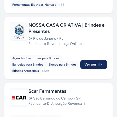
Ferramentas Elétricas Manuais
+
55
NOSSA CASA CRIATIVA | Brindes e
Presentes
Rio de Janeiro
-
RJ
Fabricante
·
Revenda
·
Loja Online
+
2
Agendas Executivas para Brindes
Ver perfil
Bandejas para Brindes
Blocos para Brindes
Brindes Artesanais
+
229
Scar Ferramentas
São Bernardo do Campo
-
SP
Fabricante
·
Distribuição
·
Revenda
+
3