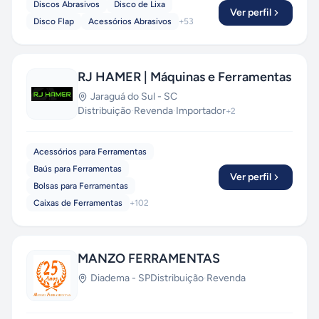
Discos Abrasivos
Disco de Lixa
Ver perfil
Disco Flap
Acessórios Abrasivos
+
53
RJ HAMER | Máquinas e Ferramentas
Jaraguá do Sul
-
SC
Distribuição
·
Revenda
·
Importador
+
2
Acessórios para Ferramentas
Baús para Ferramentas
Ver perfil
Bolsas para Ferramentas
Caixas de Ferramentas
+
102
MANZO FERRAMENTAS
Diadema
-
SP
Distribuição
·
Revenda