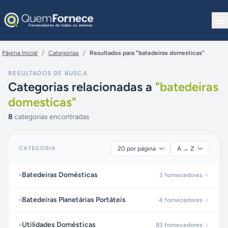
Pular para o conteúdo
Página Inicial
/
Categorias
/
Resultados para "batedeiras domesticas"
RESULTADOS DE BUSCA
Categorias relacionadas a
"
batedeiras
domesticas
"
8
categorias encontradas
CATEGORIA
Batedeiras Domésticas
3
fornecedores
Batedeiras Planetárias Portáteis
4
fornecedores
Utilidades Domésticas
83
fornecedores