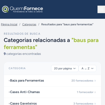
Pular para o conteúdo
Página Inicial
/
Categorias
/
Resultados para "baus para ferramentas"
RESULTADOS DE BUSCA
Categorias relacionadas a
"
baus para
ferramentas
"
9
categorias encontradas
CATEGORIA
Baús para Ferramentas
20
fornecedores
Cases Anti-Chamas
1
fornecedor
Cases Gaveteiros
3
fornecedores