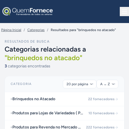
Pular para o conteúdo
Página Inicial
/
Categorias
/
Resultados para "brinquedos no atacado"
RESULTADOS DE BUSCA
Categorias relacionadas a
"
brinquedos no atacado
"
3
categorias encontradas
CATEGORIA
Brinquedos no Atacado
22
fornecedores
Produtos para Lojas de Variedades ( Preços Populares)
10
fornecedores
Produtos para Revenda no Mercado Livre
222
fornecedores