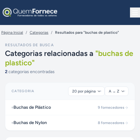
Pular para o conteúdo
Página Inicial
/
Categorias
/
Resultados para "buchas de plastico"
RESULTADOS DE BUSCA
Categorias relacionadas a
"
buchas de
plastico
"
2
categorias encontradas
CATEGORIA
Buchas de Plástico
9
fornecedores
Buchas de Nylon
8
fornecedores