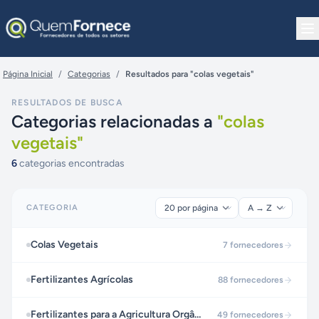
Pular para o conteúdo
Página Inicial
/
Categorias
/
Resultados para "colas vegetais"
RESULTADOS DE BUSCA
Categorias relacionadas a
"
colas
vegetais
"
6
categorias encontradas
CATEGORIA
Colas Vegetais
7
fornecedores
Fertilizantes Agrícolas
88
fornecedores
Fertilizantes para a Agricultura Orgânica
49
fornecedores